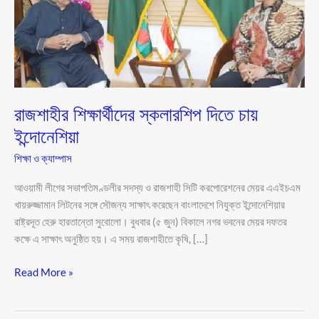
ইন্দোনেশিয়া
রাজশাহীর শিক্ষার্থীদের স্কলারশিপ দিতে চায়
ইন্দোনেশিয়া
শিক্ষা ও ক্যাম্পাস
আওয়ামী লীগের সভাপতিমণ্ডলীর সদস্য ও রাজশাহী সিটি করপোরেশনের মেয়র এএইচএম
খায়রুজ্জামান লিটনের সঙ্গে সৌজন্য সাক্ষাৎ করেছেন বাংলাদেশে নিযুক্ত ইন্দোনেশিয়ার
রাষ্ট্রদূত হেরু হারতান্তো সুবোলো। বুধবার (৫ জুন) বিকালে নগর ভবনের মেয়র দফতর
কক্ষে এ সাক্ষাৎ অনুষ্ঠিত হয়। এ সময় রাজশাহীতে কৃষি, […]
Read More »