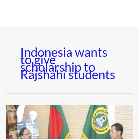
Indonesia wants
to give
scholarship to
Rajshahi students
রাজশাহীর
শিক্ষার্থীদের
স্কলারশিপ
দিতে
চায়