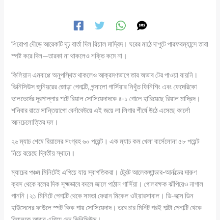
শিরোপা দৌড়ে আরেকটি দৃঢ় বার্তা দিল রিয়াল মাদ্রিদ। ঘরের মাঠে দাপুটে পারফরম্যান্সে তারা
স্পষ্ট করে দিল—তারকা না থাকলেও শক্তি কমে না।
কিলিয়ান এমবাপ্পে অনুপস্থিত থাকলেও আক্রমণভাগে তার অভাব টের পাওয়া যায়নি।
ভিনিসিউস জুনিয়রের জোড়া পেনাল্টি, গন্সালো গার্সিয়ার নিখুঁত ফিনিশিং এবং ফেদেরিকো
ভালভের্দের দূরপাল্লার শটে রিয়াল সোসিয়েদাদকে ৪-১ গোলে হারিয়েছে রিয়াল মাদ্রিদ।
শনিবার রাতে সান্তিয়াগো বের্নাবেউয়ে এই জয়ে লা লিগার শীর্ষে উঠে এসেছে কার্লো
আনচেলোত্তির দল।
২৬ ম্যাচ শেষে রিয়ালের সংগ্রহ ৬০ পয়েন্ট। এক ম্যাচ কম খেলা বার্সেলোনা ৫৮ পয়েন্ট
নিয়ে রয়েছে দ্বিতীয় স্থানে।
ম্যাচের পঞ্চম মিনিটেই এগিয়ে যায় স্বাগতিকরা। ট্রেন্ট আলেকজান্ডার-আর্নল্ডের দারুণ
ক্রস থেকে বলের দিক সূক্ষ্মভাবে বদলে জালে পাঠান গার্সিয়া। গোলরক্ষক ঝাঁপিয়েও নাগাল
পাননি।২১ মিনিটে পেনাল্টি থেকে সমতা ফেরান মিকেল ওইয়ারসাবাল। ডি-বক্সে ডিন
হাউসেনের ফাউলে স্পট কিক পায় সোসিয়েদাদ। তবে চার মিনিট পরই পাল্টা পেনাল্টি থেকে
রিয়ালকে আবার এগিয়ে দেন ভিনিসিউস।