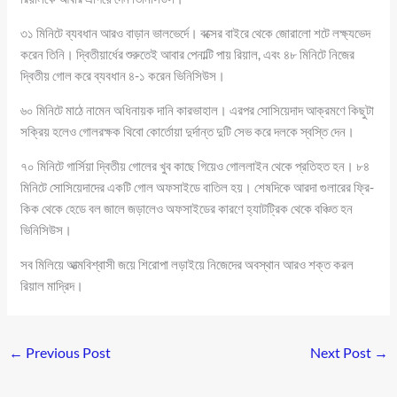
৩১ মিনিটে ব্যবধান আরও বাড়ান ভালভের্দে। বক্সের বাইরে থেকে জোরালো শটে লক্ষ্যভেদ
করেন তিনি। দ্বিতীয়ার্ধের শুরুতেই আবার পেনাল্টি পায় রিয়াল, এবং ৪৮ মিনিটে নিজের
দ্বিতীয় গোল করে ব্যবধান ৪-১ করেন ভিনিসিউস।
৬০ মিনিটে মাঠে নামেন অধিনায়ক দানি কারভাহাল। এরপর সোসিয়েদাদ আক্রমণে কিছুটা
সক্রিয় হলেও গোলরক্ষক থিবো কোর্তোয়া দুর্দান্ত দুটি সেভ করে দলকে স্বস্তি দেন।
৭০ মিনিটে গার্সিয়া দ্বিতীয় গোলের খুব কাছে গিয়েও গোললাইন থেকে প্রতিহত হন। ৮৪
মিনিটে সোসিয়েদাদের একটি গোল অফসাইডে বাতিল হয়। শেষদিকে আরদা গুলারের ফ্রি-
কিক থেকে হেডে বল জালে জড়ালেও অফসাইডের কারণে হ্যাটট্রিক থেকে বঞ্চিত হন
ভিনিসিউস।
সব মিলিয়ে আত্মবিশ্বাসী জয়ে শিরোপা লড়াইয়ে নিজেদের অবস্থান আরও শক্ত করল
রিয়াল মাদ্রিদ।
←
Previous Post
Next Post
→