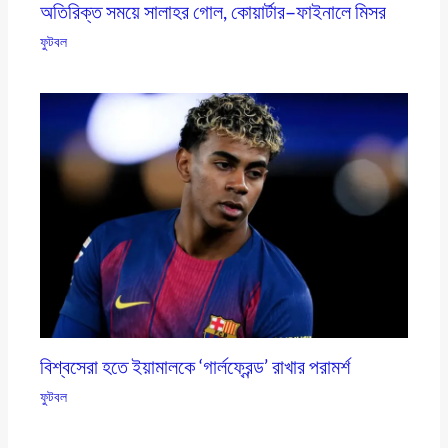
অতিরিক্ত সময়ে সালাহর গোল, কোয়ার্টার–ফাইনালে মিসর
ফুটবল
বিশ্বসেরা হতে ইয়ামালকে ‘গার্লফ্রেন্ড’ রাখার পরামর্শ
ফুটবল