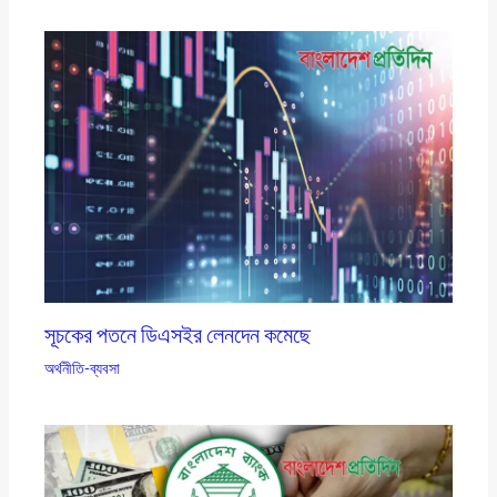
সূচকের পতনে ডিএসইর লেনদেন কমেছে
অর্থনীতি-ব্যবসা