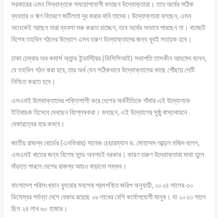
সরকারের এমন সিদ্ধান্তকে সময়োপযোগী বলছেন উদ্যোক্তারা। তবে অর্থের সঠিক
ব্যবহার ও ঋণ বিতরণে জটিলতা দূর করার দাবি তাদের। উদ্যোক্তারা বলছেন, এমন
অনেকেই আছেন যারা ব্যবসা শুরু করতে চাচ্ছেন, তবে অর্থের অভাবে পারছেন না। বাজেটে
বিশেষ তহবিল গঠনের উদ্যোগ এসব তরুণ উদ্যোক্তাদের জন্য খুবই সহায়ক হবে।
ঢাকা চেম্বার অব কমার্স অ্যান্ড ইন্ডাস্ট্রির (ডিসিসিআই) সভাপতি তাসকীন আহমেদ বলেন,
যে তহবিল গঠন করা হবে, তার অর্থ যেন সঠিকভাবে উদ্যোক্তাদের কাছে পৌঁছায় সেটি
নিশ্চিত করতে হবে।
এসএমই উদ্যোক্তাদের শক্তিশালী করে দেশের অর্থনীতিকে গাঁথার এই উদ্যোগকে
ইতিবাচক হিসেবে দেখছেন বিশ্লেষকরা। বলছেন, এই উদ্যোগের সুষ্ঠু বাস্তবায়নে
বেকারত্বের হার কমবে।
জাতীয় রাজস্ব বোর্ডের (এনবিআর) সাবেক চেয়ারম্যান ড. মোহাম্মদ আব্দুল মজিদ বলেন,
এসএমই খাতের জন্য বিশেষ ফান্ড অবশ্যই দরকার। কারণ তরুণ উদ্যোক্তারা মাথা তুলে
দাঁড়াতে পারলে দেশের রাজস্ব আয়ও বাড়ানো সম্ভব।
বাংলাদেশ পরিসংখ্যান ব্যুরোর সবশেষ শ্রমশক্তি জরিপ অনুযায়ী, ২০২৪ সালের ৩০
ডিসেম্বর পর্যন্ত দেশে বেকার রয়েছে ২৬ লাখের বেশি কর্মোপযোগী মানুষ। যা ২০২৩ সালে
ছিল ২৪ লাখ ৬০ হাজার।