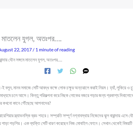
্গমে মাতলেন যুগল, অতঃপর….
August 22, 2017
/
1 minute of reading
ারান্দায় যৌন সঙ্গমে মাতলেন যুগল, অতঃপর….
ই-ই বলুন, মানব সমাজে সেটি আবদ্ধ কক্ষে লোক চক্ষুর অন্তরালে করাই নিয়ম। হ্যাঁ, লুকিয়ে ও 
ধ্যমে চলে আসে। কিন্তু পরিকল্পনা করে নিছক লোকের নজরে পড়ার জন্য প্রকাশ্য দিবালোকে ঝ
খবর কখনো কানে পৌঁছেছে আপনাদের?
োয়েশিয়ার স্ল্যাভনস্কি ব্রড শহরে। সম্প্রতি সম্পূর্ণ নগ্নাবস্থায় নিজেদের ঝুল বারান্দায় এস
ায় পাড়া পড়শির। এক ব্যক্তি সেটি ধারণ করেছেন নিজ মোবাইল ফোনে। সেখান থেকেই বিষয়টি