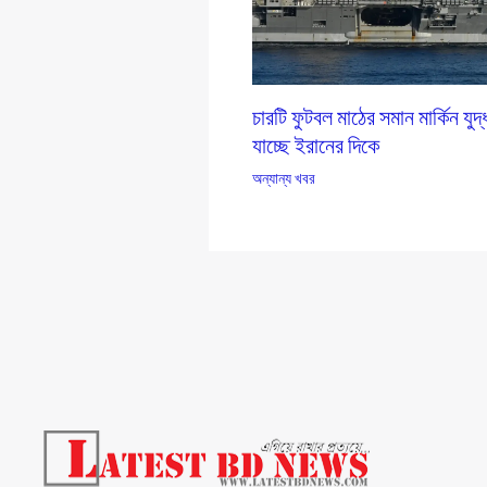
চারটি ফুটবল মাঠের সমান মার্কিন যু
যাচ্ছে ইরানের দিকে
অন্যান্য খবর