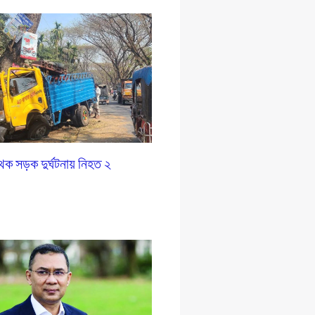
ৃথক সড়ক দুর্ঘটনায় নিহত ২