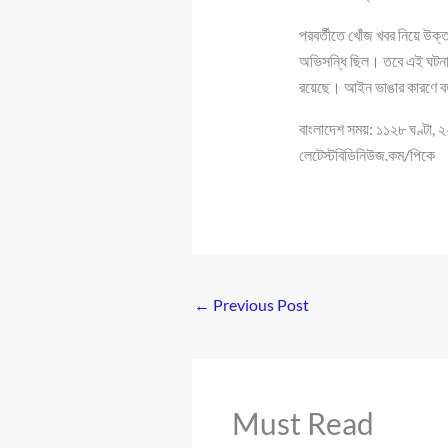
পরবর্তীতে খোঁজ খবর নিয়ে উক
অভিসন্ধি ছিল। তবে এই ঘটনা ঘ
রয়েছে। আইন ভাঙার কারণে বড় 
বাংলাদেশ সময়: ১১২৮ ঘণ্টা,
লেটেস্টবিডিনিউজ.কম/পিকে
←
Previous Post
Must Read