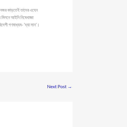
ীর নজর কাড়তেই তাদের এহেন
 মিলনে আইনি নিষেধাজ্ঞা
েশী গণমাধ্যম- ‘দ্যা সান’।
Next Post
→