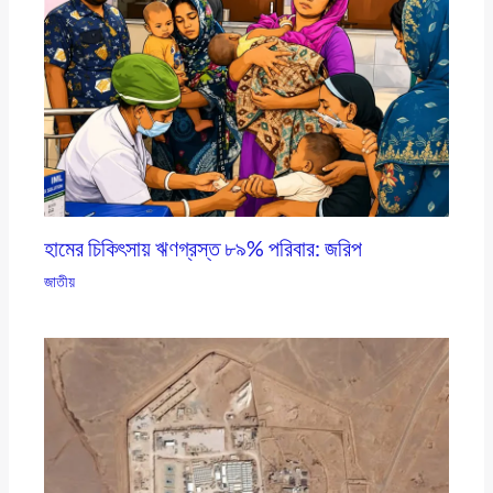
হামের চিকিৎসায় ঋণগ্রস্ত ৮৯% পরিবার: জরিপ
জাতীয়