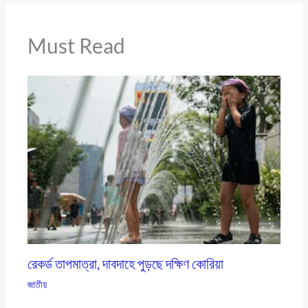
Must Read
রেকর্ড তাপমাত্রা, দাবদাহে পুড়ছে দক্ষিণ কোরিয়া
জাতীয়