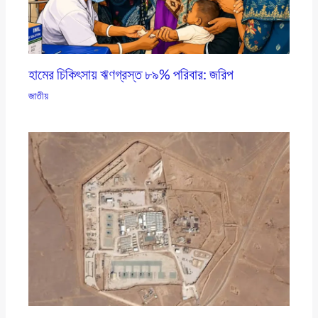
হামের চিকিৎসায় ঋণগ্রস্ত ৮৯% পরিবার: জরিপ
জাতীয়