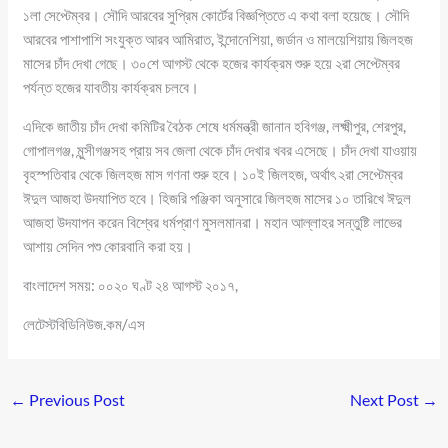
১লা সেপ্টেম্বর। সৌদি আরবের সুপ্রিম কোর্টের বিজ্ঞপ্তিতে এ কথা বলা হয়েছে। সৌদি
আরবের পাশাপাশি সংযুক্ত আরব আমিরাত, ইন্দোনেশিয়া, জর্ডান ও মালয়েশিয়ায় জিলহজ
মাসের চাঁদ দেখা গেছে। ৩০শে আগস্ট থেকে হজের কার্যক্রম শুরু হয়ে ২রা সেপ্টেম্বর
পর্যন্ত হজের যাবতীয় কার্যক্রম চলবে।
এদিকে জাতীয় চাঁদ দেখা কমিটির বৈঠক শেষে ধর্মমন্ত্রী জানান হবিগঞ্জ, লক্ষ্মীপুর, শেরপুর,
গোপালগঞ্জ, মুন্সীগঞ্জসহ প্রায় সব জেলা থেকে চাঁদ দেখার খবর এসেছে। চাঁদ দেখা যাওয়ায়
বৃহস্পতিবার থেকে জিলহজ মাস গণনা শুরু হবে। ১০ই জিলহজ, অর্থাৎ ২রা সেপ্টেম্বর
ঈদুল আজহা উদযাপিত হবে। হিজরি পঞ্জিকা অনুসারে জিলহজ মাসের ১০ তারিখে ঈদুল
আজহা উদযাপন করেন বিশ্বের ধর্মপ্রাণ মুসলমানরা। মহান আল্লাহর সন্তুষ্টি লাভের
আশায় সেদিন পশু কোরবানি করা হয়।
বাংলাদেশ সময়: ০০২০ ঘণ্ট ২৪ আগস্ট ২০১৭,
লেটেস্টবিডিনিউজ.কম/এস
←
Previous Post
Next Post
→