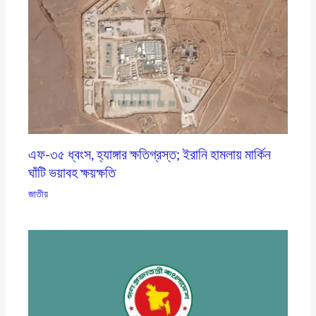
এফ-৩৫ ধ্বংস, হ্যাঙ্গার ক্ষতিগ্রস্ত; ইরানি হামলায় মার্কিন
ঘাঁটি ভয়াবহ ক্ষয়ক্ষতি
জাতীয়