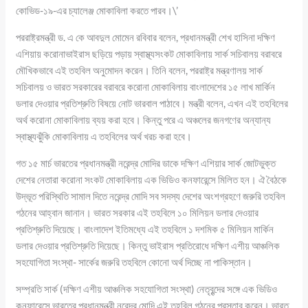
কোভিড-১৯-এর চ্যালেঞ্জ মোকাবিলা করতে পারব।\’
পররাষ্ট্রমন্ত্রী ড. এ কে আবদুল মোমেন রবিবার বলেন, প্রধানমন্ত্রী শেখ হাসিনা দক্ষিণ
এশিয়ায় করোনাভাইরাস ছড়িয়ে পড়ায় স্বাস্থ্যসংকট মোকাবিলায় সার্ক সচিবালয় বরাবরে
মৌখিকভাবে এই তহবিল অনুমোদন করেন। তিনি বলেন, পররাষ্ট্র মন্ত্রণালয় সার্ক
সচিবালয় ও ভারত সরকারের বরাবরে করোনা মোকাবিলায় বাংলাদেশের ১৫ লাখ মার্কিন
ডলার দেওয়ার প্রতিশ্রুতি বিষয়ে নোট ভারবাল পাঠাবে। মন্ত্রী বলেন, এখন এই তহবিলের
অর্থ করোনা মোকাবিলায় ব্যয় করা হবে। কিন্তু পরে এ অঞ্চলের জনগণের অন্যান্য
স্বাস্থ্যঝুঁকি মোকাবিলায় এ তহবিলের অর্থ খরচ করা হবে।
গত ১৫ মার্চ ভারতের প্রধানমন্ত্রী নরেন্দ্র মোদির ডাকে দক্ষিণ এশিয়ার সার্ক জোটভুক্ত
দেশের নেতারা করোনা সংকট মোকাবিলায় এক ভিডিও কনফারেন্সে মিলিত হন। ঐ বৈঠকে
উদ্ভূত পরিস্থিতি সামাল দিতে নরেন্দ্র মোদি সব সদস্য দেশের অংশগ্রহণে জরুরি তহবিল
গঠনের আহ্বান জানান। ভারত সরকার এই তহবিলে ১০ মিলিয়ন ডলার দেওয়ার
প্রতিশ্রুতি দিয়েছে। বাংলাদেশ ইতিমধ্যে এই তহবিলে ১ দশমিক ৫ মিলিয়ন মার্কিন
ডলার দেওয়ার প্রতিশ্রুতি দিয়েছে। কিন্তু ভাইরাস প্রতিরোধে দক্ষিণ এশীয় আঞ্চলিক
সহযোগিতা সংস্থা- সার্কের জরুরি তহবিলে কোনো অর্থ দিচ্ছে না পাকিস্তান।
সম্প্রতি সার্ক (দক্ষিণ এশীয় আঞ্চলিক সহযোগিতা সংস্থা) নেতৃবৃন্দের সঙ্গে এক ভিডিও
কনফারেন্সে ভারতের প্রধানমন্ত্রী নরেন্দ্র মোদি এই তহবিল গঠনের প্রস্তাব করেন। ভারত