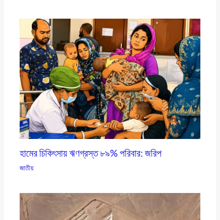
হামের চিকিৎসায় ঋণগ্রস্ত ৮৯% পরিবার: জরিপ
জাতীয়