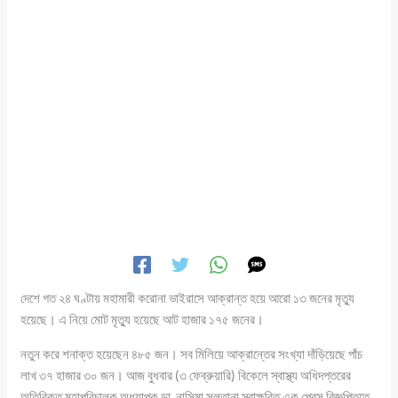
দেশে গত ২৪ ঘণ্টায় মহামারী করোনা ভাইরাসে আক্রান্ত হয়ে আরো ১৩ জনের মৃত্যু
হয়েছে। এ নিয়ে মোট মৃত্যু হয়েছে আট হাজার ১৭৫ জনের।
নতুন করে শনাক্ত হয়েছেন ৪৮৫ জন। সব মিলিয়ে আক্রান্তের সংখ্যা দাঁড়িয়েছে পাঁচ
লাখ ৩৭ হাজার ৩০ জন। আজ বুধবার (৩ ফেব্রুয়ারি) বিকেলে স্বাস্থ্য অধিদপ্তরের
অতিরিক্ত মহাপরিচালক অধ্যাপক ডা. নাসিমা সুলতানা স্বাক্ষরিত এক প্রেস বিজ্ঞপ্তিতে