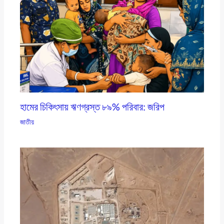
হামের চিকিৎসায় ঋণগ্রস্ত ৮৯% পরিবার: জরিপ
জাতীয়