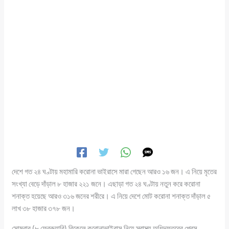
দেশে গত ২৪ ঘণ্টায় মহামারি করোনা ভাইরাসে মারা গেছেন আরও ১৬ জন। এ নিয়ে মৃতের
সংখ্যা বেড়ে দাঁড়াল ৮ হাজার ২২১ জনে। এছাড়া গত ২৪ ঘণ্টায় নতুন করে করোনা
শনাক্ত হয়েছে আরও ৩১৬ জনের শরীরে। এ নিয়ে দেশে মোট করোনা শনাক্ত দাঁড়াল ৫
লাখ ৩৮ হাজার ৩৭৮ জন।
সোমবার (৮ ফেব্রুয়ারি) বিকেলে করোনাভাইরাস নিয়ে স্বাস্থ্য অধিদফতরের প্রেস