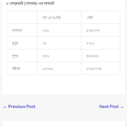
৮ ফেব্রুয়ারি (সোমবার)-এর আপডেট
গত ২৪ ঘণ্টায়
মোট
শনাক্ত
৩১৬
৫৩৮৩৭৮
মৃত্যু
১৬
৮২২১
সুস্থ
৫৫৯
৪৮৩৯৩১
পরীক্ষা
১৩৭৬২
৩৭৬২৭৭৪
←
Previous Post
Next Post
→