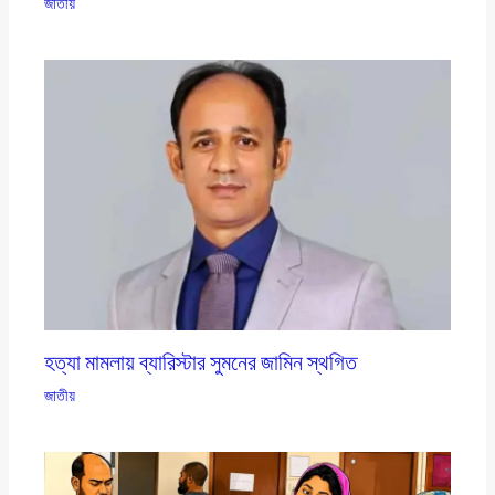
জাতীয়
হত্যা মামলায় ব্যারিস্টার সুমনের জামিন স্থগিত
জাতীয়