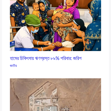
হামের চিকিৎসায় ঋণগ্রস্ত ৮৯% পরিবার: জরিপ
জাতীয়