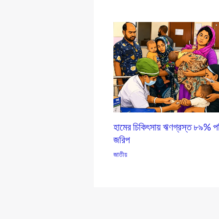
হামের চিকিৎসায় ঋণগ্রস্ত ৮৯% পর
জরিপ
জাতীয়