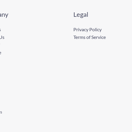
any
Legal
s
Privacy Policy
Us
Terms of Service
e
ws