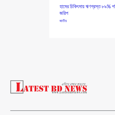
হামের চিকিৎসায় ঋণগ্রস্ত ৮৯% পর
জরিপ
জাতীয়