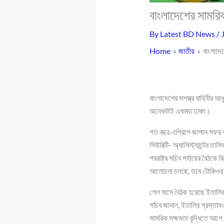
বাংলাদেশের সামরি
By
Latest BD News
/
Home
জাতীয়
বাংলাদে
বাংলাদেশের সশস্ত্র বাহিনীর আ
অনেকটাই একমত ঢাকা।
গত বছর এপ্রিলে জাপান সফর কর
সিউরিটি- অ্যাসিস্ট্যান্টের 
পররাষ্ট্র সচিব পর্যায়ের বৈঠকে
আলোচনা চলছে, তবে টোকিওর 
গেল মাসে বৈঠক হয়েছে ইতালির 
সচিব জানান, ইতালির প্রস্ত
সামরিক সক্ষমতা বৃদ্ধিতে আগ