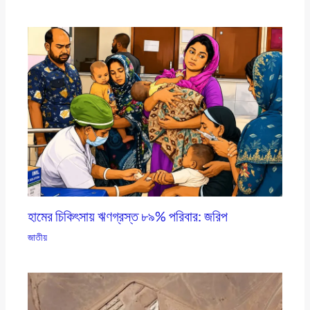
হামের চিকিৎসায় ঋণগ্রস্ত ৮৯% পরিবার: জরিপ
জাতীয়