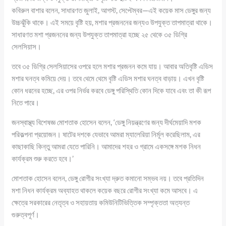
কবিরুল বাশার বলেন, সাধারণত জুলাই, আগস্ট, সেপ্টেম্বর—এই কয়েক মাস ডেঙ্গুর জন্য
উচ্চঝুঁকি থাকে। এই সময়ে বৃষ্টি হয়, মশার প্রজননের জন্যও উপযুক্ত তাপমাত্রা থাকে।
সাধারণত মশা প্রজননের জন্য উপযুক্ত তাপমাত্রা হচ্ছে ২৫ থেকে ৩৫ ডিগ্রি
সেলসিয়াস।
তবে ৩৫ ডিগ্রি সেলসিয়াসের ওপরে হলে মশার প্রজনন কমে যায়। আবার অতিবৃষ্টি এডিস
মশার ঘনত্ব কমিয়ে দেয়। তবে থেমে থেমে বৃষ্টি এডিস মশার ঘনত্ব বাড়ায়। এখন বৃষ্টি
কোন ধরনের হচ্ছে, এর ওপর নির্ভর করবে ডেঙ্গু পরিস্থিতি কোন দিকে যাবে এবং তা কী রূপ
নিতে পারে।
জনস্বাস্থ্য বিশেষজ্ঞ মোশতাক হোসেন বলেন, ‘ডেঙ্গু নিয়ন্ত্রণের জন্য দীর্ঘমেয়াদি মশক
পরিকল্পনা প্রয়োজন। ষাটের দশকে যেভাবে আমরা ম্যালেরিয়া নির্মূল করেছিলাম, এর
কাছাকাছি কিন্তু আমরা যেতে পারিনি। আমাদের শহর ও গ্রামে একসঙ্গে মশক নিধন
কার্যক্রম শুরু করতে হবে।’
মোশতাক হোসেন বলেন, ডেঙ্গু রোগীর সংখ্যা দ্রুত কমানো সম্ভব নয়। তবে প্রতিদিন
মশা নিধন কার্যক্রম অব্যাহত থাকলে কয়েক বছরে রোগীর সংখ্যা কমে আসবে। এ
ক্ষেত্রে সরকারের নেতৃত্ব ও সহায়তায় কমিউনিটিভিত্তিক সম্পৃক্ততা অত্যন্ত
গুরুত্বপূর্ণ।