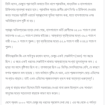
তিনি বলেন, ডেঙ্গুতে প্রাণহানি কমাতে তিন ধাপে প্রাথমিক, মাধ্যমিক ও হাসপাতালে
চিকিৎসার ব্যবস্থা করতে হবে। প্রাথমিক স্তরে রোগীর রোগ নির্ণয় ও চিকিৎসা দেওয়ার
জন্য শহরের প্রতিটি ওয়ার্ডে স্বাস্থ্যসেবা সুবিধা স্থাপন করা, যাতে হাসপাতালের ওপর
অতিরিক্ত চাপ সৃষ্টি না হয়।
স্বাস্থ্য অধিদপ্তরের তথ্যে দেখা গেছে, হাসপাতালে ভর্তি রোগীদের ৩৫.৮৮ শতাংশ ঢাকা
মহানগর ও ৬৪.১২ শতাংশ ঢাকার বাইরের। আক্রান্ত ব্যক্তিদের মধ্যে ৩৯.৩ শতাংশ
নারী ও ৬০.৭ শতাংশ পুরুষ। মৃত ব্যক্তিদের মধ্যে ৫৫.৬ শতাংশ নারী ও ৪৪.৪ শতাংশ
পুরুষ।
কীটতত্ত্ববিদ জি এম সাইফুর রহমান বলেন, ডেঙ্গুর একই সেরুটাইপ (ধরন) গত বছরে
ছিল। এ বছর একই ধরনের সেরুটাইপ থাকায় আক্রান্তের সংখ্যা তুলনামূলক কম। এ
ছাড়া গত মাসে বৃষ্টিপাত ছিল না। তাপমাত্রা ছিল ৩৫ ডিগ্রি সেলসিয়াসের বেশি, যে কারণে
মশার প্রজনন কম হয়েছে। তবে বর্তমানে বৃষ্টির যে ধরন, এতে প্রজননস্থল বেড়ে এডিসের
সংখ্যাও বাড়বে। তাই এখন এডিসের প্রজননস্থল ধ্বংস করা অত্যন্ত গুরুত্বপূর্ণ।
ডেঙ্গু না বাড়ার কারণ হিসেবে তিনি সরকারের নেওয়া নানা রকম উদ্যোগ এবং সাধারণ
মানুষের মধ্যে সচেতনতা বাড়াকে কারণ মনে করেন।
দেশে প্রথম ২০০০ সালে ডেঙ্গুর বড় ধরনের প্রকোপ দেখা দেয়। এর পর থেকে এ পর্যন্ত