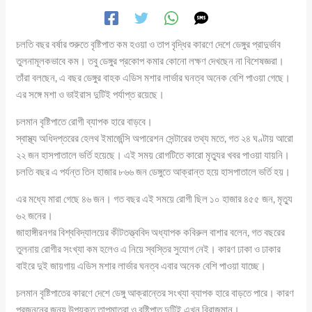
চলতি বছর বর্ষার শুরুতে বৃষ্টিপাত কম হওয়া ও তাপ বৃদ্ধির কারণে দেশে ডেঙ্গুর প্রাদুর্ভাব
তুলনামূলকভাবে কম। তবু ডেঙ্গুর প্রকোপ কমার কোনো লক্ষণ দেখছেন না বিশেষজ্ঞরা।
তাঁরা বলছেন, এ বছর ডেঙ্গুর বাহক এডিস মশার লার্ভার ঘনত্ব অনেক বেশি পাওয়া গেছে।
এর সঙ্গে মশা ও ভাইরাস দুটিই পর্যাপ্ত রয়েছে।
চলমান বৃষ্টিপাতে রোগী ব্যাপক হারে বাড়বে।
স্বাস্থ্য অধিদপ্তরের হেলথ ইমার্জেন্সি অপারেশন সেন্টারের তথ্য মতে, গত ২৪ ঘণ্টায় আরো
২২ জন হাসপাতালে ভর্তি হয়েছে। এই সময় রোগটিতে কারো মৃত্যুর খবর পাওয়া যায়নি।
চলতি বছর এ পর্যন্ত তিন হাজার ৮৬৬ জন ডেঙ্গুতে আক্রান্ত হয়ে হাসপাতালে ভর্তি হয়।
এর মধ্যে মারা গেছে ৪৬ জন। গত বছর এই সময়ে রোগী ছিল ১০ হাজার ৪৫৫ জন, মৃত্যু
৬২ জনের।
জাহাঙ্গীরনগর বিশ্ববিদ্যালয়ের কীটতত্ত্ববিদ অধ্যাপক কবিরুল বাশার বলেন, গত বছরের
তুলনায় রোগীর সংখ্যা কম হলেও এ নিয়ে স্বস্তির সুযোগ নেই। কারণ ঢাকা ও ঢাকার
বাইরে দুই জায়গায় এডিস মশার লার্ভার ঘনত্ব এবার অনেক বেশি পাওয়া যাচ্ছে।
চলমান বৃষ্টিপাতের কারণে দেশে ডেঙ্গু আক্রান্তের সংখ্যা ব্যাপক হারে বাড়তে পারে। কারণ
প্রজননের জন্য উপযুক্ত তাপমাত্রা ও বৃষ্টিপাত দুটিই এখন বিরাজমান।