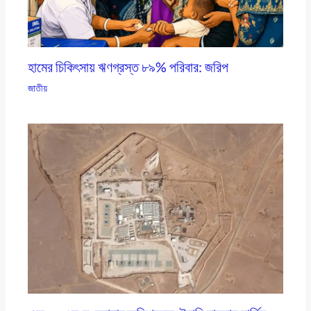
হামের চিকিৎসায় ঋণগ্রস্ত ৮৯% পরিবার: জরিপ
জাতীয়