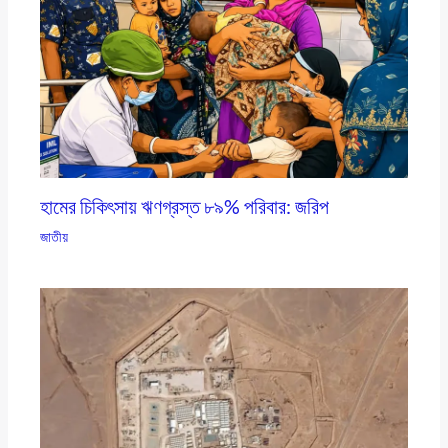
হামের চিকিৎসায় ঋণগ্রস্ত ৮৯% পরিবার: জরিপ
জাতীয়