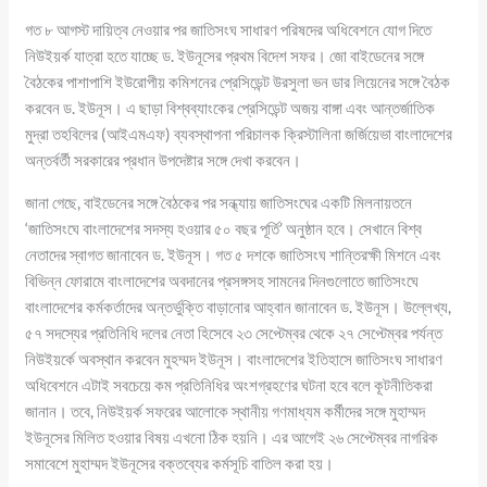
গত ৮ আগস্ট দায়িত্ব নেওয়ার পর জাতিসংঘ সাধারণ পরিষদের অধিবেশনে যোগ দিতে
নিউইয়র্ক যাত্রা হতে যাচ্ছে ড. ইউনূসের প্রথম বিদেশ সফর। জো বাইডেনের সঙ্গে
বৈঠকের পাশাপাশি ইউরোপীয় কমিশনের প্রেসিডেন্ট উরসুলা ভন ডার লিয়েনের সঙ্গে বৈঠক
করবেন ড. ইউনূস। এ ছাড়া বিশ্বব্যাংকের প্রেসিডেন্ট অজয় বাঙ্গা এবং আন্তর্জাতিক
মুদ্রা তহবিলের (আইএমএফ) ব্যবস্থাপনা পরিচালক ক্রিস্টালিনা জর্জিয়েভা বাংলাদেশের
অন্তর্বর্তী সরকারের প্রধান উপদেষ্টার সঙ্গে দেখা করবেন।
জানা গেছে, বাইডেনের সঙ্গে বৈঠকের পর সন্ধ্যায় জাতিসংঘের একটি মিলনায়তনে
‘জাতিসংঘে বাংলাদেশের সদস্য হওয়ার ৫০ বছর পূর্তি’ অনুষ্ঠান হবে। সেখানে বিশ্ব
নেতাদের স্বাগত জানাবেন ড. ইউনূস। গত ৫ দশকে জাতিসংঘ শান্তিরক্ষী মিশনে এবং
বিভিন্ন ফোরামে বাংলাদেশের অবদানের প্রসঙ্গসহ সামনের দিনগুলোতে জাতিসংঘে
বাংলাদেশের কর্মকর্তাদের অন্তর্ভুক্তি বাড়ানোর আহ্বান জানাবেন ড. ইউনূস। উল্লেখ্য,
৫৭ সদস্যের প্রতিনিধি দলের নেতা হিসেবে ২৩ সেপ্টেম্বর থেকে ২৭ সেপ্টেম্বর পর্যন্ত
নিউইয়র্কে অবস্থান করবেন মুহম্মদ ইউনূস। বাংলাদেশের ইতিহাসে জাতিসংঘ সাধারণ
অধিবেশনে এটাই সবচেয়ে কম প্রতিনিধির অংশগ্রহণের ঘটনা হবে বলে কূটনীতিকরা
জানান। তবে, নিউইয়র্ক সফরের আলোকে স্থানীয় গণমাধ্যম কর্মীদের সঙ্গে মুহাম্মদ
ইউনূসের মিলিত হওয়ার বিষয় এখনো ঠিক হয়নি। এর আগেই ২৬ সেপ্টেম্বর নাগরিক
সমাবেশে মুহাম্মদ ইউনূসের বক্তব্যের কর্মসূচি বাতিল করা হয়।