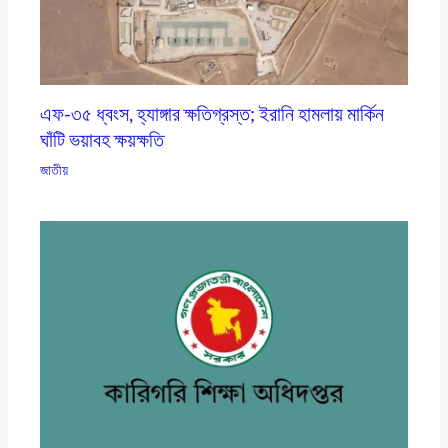
এফ-৩৫ ধ্বংস, হ্যাঙ্গার ক্ষতিগ্রস্ত; ইরানি হামলায় মার্কিন
ঘাঁটি ভয়াবহ ক্ষয়ক্ষতি
জাতীয়