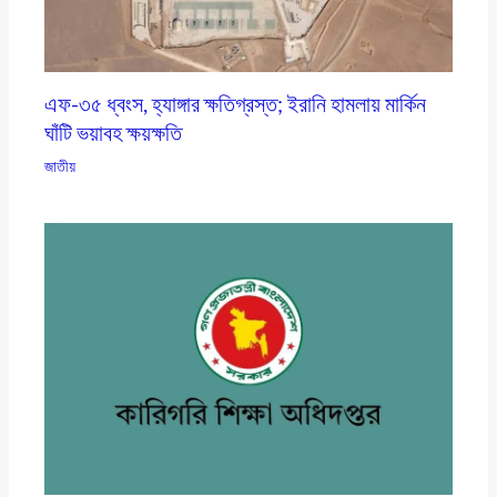
এফ-৩৫ ধ্বংস, হ্যাঙ্গার ক্ষতিগ্রস্ত; ইরানি হামলায় মার্কিন
ঘাঁটি ভয়াবহ ক্ষয়ক্ষতি
জাতীয়