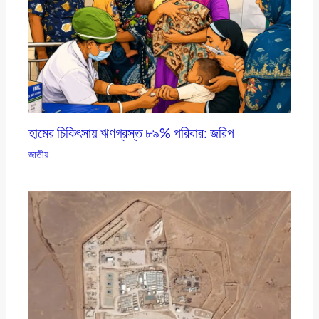
হামের চিকিৎসায় ঋণগ্রস্ত ৮৯% পরিবার: জরিপ
জাতীয়