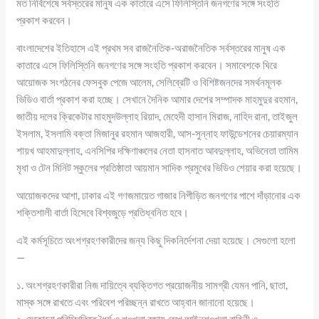
মত নির্বিশেষে সর্বস্তরের মানুষ এক কাতারে এসে ফিলিস্তিনি জনগণের সঙ্গে সংহতি
প্রকাশ করবেন।
বাংলাদেশের ইতিহাসে এই প্রথম সব রাজনৈতিক-অরাজনৈতিক সর্বস্তরের মানুষ এক
কাতারে এসে ফিলিস্তিনি জনগণের সঙ্গে সংহতি প্রকাশ করবেন। সমাবেশকে ঘিরে
আয়োজক সংগঠনের ফেসবুক পেজে আলেম, সেলিব্রেটি ও বিশিষ্টজনদের সমর্থনমূলক
ভিডিও বার্তা প্রকাশ করা হচ্ছে। সেখানে দৈনিক আমার দেশের সম্পাদক মাহমুদুর রহমান,
জাতীয় দলের ক্রিকেটার মাহমুদউল্লাহ রিয়াদ, মেহেদী হাসান মিরাজ, নাহিদ রানা, তাইজুল
ইসলাম, ইসলামি বক্তা মিজানুর রহমান আজহারী, আস-সুন্নাহ ফাউন্ডেশনের চেয়ারম্যান
শায়খ আহমাদুল্লাহ, এনসিপির দক্ষিণাঞ্চলের নেতা হাসনাত আবদুল্লাহ, অভিনেতা তামিম
মৃধা ও টেন মিনিট স্কুলের প্রতিষ্ঠাতা আয়মান সাদিক প্রমুখের ভিডিও শেয়ার করা হয়েছে।
আয়োজকদের আশা, ঢাকার এই গণজমায়েত গাজার নিপীড়িত জনগণের পাশে দাঁড়ানোর এক
শক্তিশালী বার্তা হিসেবে বিশ্বজুড়ে প্রতিধ্বনিত হবে।
এই কর্মসূচিতে অংশগ্রহণকারীদের জন্য কিছু দিকনির্দেশনা দেয়া হয়েছে। সেগুলো হলো
—
১. অংশগ্রহণকারীরা নিজ দায়িত্বে ব্যক্তিগত প্রয়োজনীয় সামগ্রী যেমন পানি, ছাতা,
মাস্ক সঙ্গে রাখতে এবং পরিবেশ পরিচ্ছন্ন রাখতে আহ্বান জানানো হয়েছে।
২. যেকোনো পরিস্থিতিতে ধৈর্য ও শৃঙ্খলা বজায় রেখে আইনশৃঙ্খলা বাহিনী ও