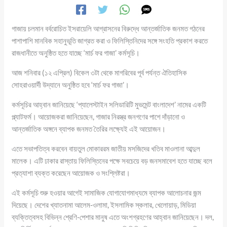
গাজায় চলমান বর্বরোচিত ইসরায়েলি আগ্রাসনের বিরুদ্ধে আন্তর্জাতিক জনমত গঠনের
পাশাপাশি মানবিক সহানুভূতি জাগ্রত করা ও ফিলিস্তিনিদের সঙ্গে সংহতি প্রকাশ করতে
রাজধানীতে অনুষ্ঠিত হতে যাচ্ছে ‘মার্চ ফর গাজা’ কর্মসূচি।
আজ শনিবার (১২ এপ্রিল) বিকেল ৩টা থেকে মাগরিবের পূর্ব পর্যন্ত ঐতিহাসিক
সোহরাওয়ার্দী উদ্যানে অনুষ্ঠিত হবে ‘মার্চ ফর গাজা’।
কর্মসূচির আহ্বান জানিয়েছে ‘প্যালেস্টাইন সলিডারিটি মুভমেন্ট বাংলাদেশ’ নামের একটি
প্ল্যাটফর্ম। আয়োজকরা জানিয়েছেন, গাজার নিরস্ত্র জনগণের পাশে দাঁড়ানো ও
আন্তর্জাতিক অঙ্গনে ব্যাপক জনমত তৈরির লক্ষ্যেই এই আয়োজন।
এতে সভাপতিত্ব করবেন বায়তুল মোকাররম জাতীয় মসজিদের খতিব মাওলানা আব্দুল
মালেক। এটি ঢাকার রাস্তায় ফিলিস্তিনের পক্ষে সবচেয়ে বড় জনসমাবেশ হতে যাচ্ছে বলে
প্রত্যাশা ব্যক্ত করেছেন আয়োজক ও সংশ্লিষ্টরা।
এই কর্মসূচি শুরু হওয়ার আগেই সামাজিক যোগাযোগমাধ্যমে ব্যাপক আলোচনার জন্ম
দিয়েছে। দেশের খ্যাতনামা আলেম-ওলামা, ইসলামিক স্কলার, খেলোয়াড়, মিডিয়া
ব্যক্তিত্বসহ বিভিন্ন শ্রেণি-পেশার মানুষ এতে অংশগ্রহণের আহ্বান জানিয়েছেন। দল,