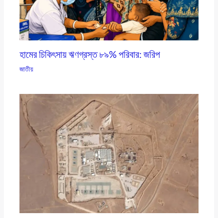
হামের চিকিৎসায় ঋণগ্রস্ত ৮৯% পরিবার: জরিপ
জাতীয়