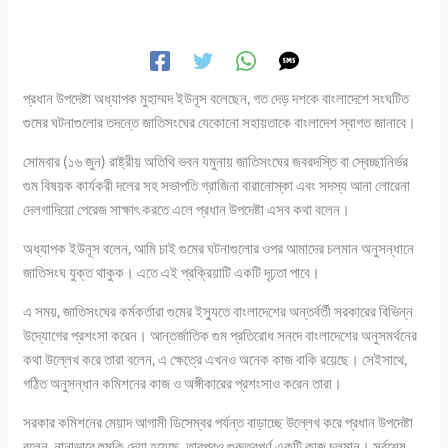
প্রধান উপদেষ্টা অধ্যাপক মুহাম্মদ ইউনূস বলেছেন, গত দেড় দশকে বাংলাদেশে সংঘটিত
গুমের ঘটনাগুলোর তদন্তে জাতিসংঘের যেকোনো সহায়তাকে বাংলাদেশ স্বাগত জানাবে।
সোমবার (১৬ জুন) রাষ্ট্রীয় অতিথি ভবন যমুনায় জাতিসংঘের জবরদস্তি বা স্বেচ্ছানির্ভর
গুম বিষয়ক কার্যকরী দলের সহ সভাপতি গ্রাজিনা বারানোস্কা এবং সদস্য আনা লোরেনা
দেলগাদিয়ো পেরেজ সাক্ষাৎ করতে এলে প্রধান উপদেষ্টা এসব কথা বলেন।
অধ্যাপক ইউনূস বলেন, আমি চাই গুমের ঘটনাগুলোর ওপর আমাদের চলমান অনুসন্ধানে
জাতিসংঘ যুক্ত থাকুক। এতে এই প্রক্রিয়াটি একটি দৃঢ়তা পাবে।
এ সময়, জাতিসংঘের কর্মকর্তারা গুমের ইস্যুতে বাংলাদেশের অন্তর্বর্তী সরকারের বিভিন্ন
উদ্যোগের প্রশংসা করেন। আন্তর্জাতিক গুম প্রতিরোধ সনদে বাংলাদেশের অনুসমর্থনের
কথা উল্লেখ করে তারা বলেন, এ ক্ষেত্রে এখনও অনেক কাজ বাকি রয়েছে। সেইসাথে,
গঠিত অনুসন্ধান কমিশনের কাজ ও অঙ্গীকারের প্রশংসাও করেন তারা।
সরকার কমিশনের মেয়াদ আগামী ডিসেম্বর পর্যন্ত বাড়াচ্ছে উল্লেখ করে প্রধান উপদেষ্টা
বলেন, নানাভাবে হুমকি দেয়া হয়েছে, তারপরও গুরুত্বপূর্ণ একটি কাজ চলমান। সর্বশেষ