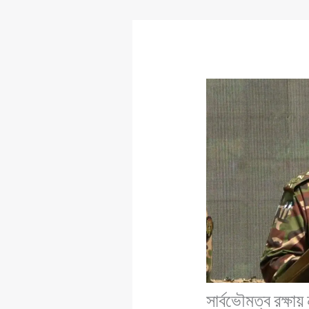
সার্বভৌমত্ব রক্ষায়