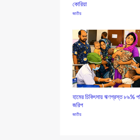
কোরিয়া
জাতীয়
হামের চিকিৎসায় ঋণগ্রস্ত ৮৯% পর
জরিপ
জাতীয়