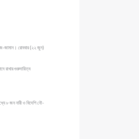
ার-উজ-জামান। রোববার (২২ জুন)
ে রাখার গুরুদায়িত্ব
ধ্যে ৮ জন নারী ও বিদেশি নৌ-