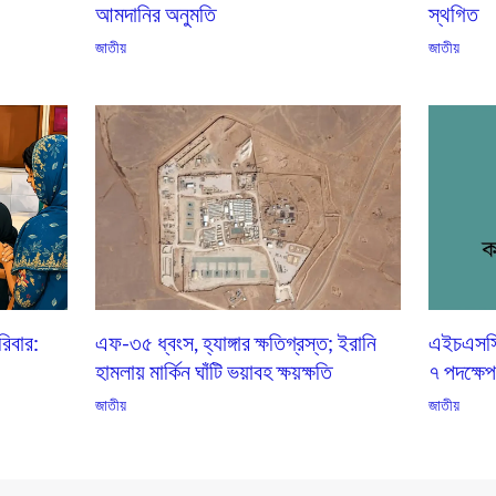
আমদানির অনুমতি
স্থগিত
জাতীয়
জাতীয়
িবার:
এফ-৩৫ ধ্বংস, হ্যাঙ্গার ক্ষতিগ্রস্ত; ইরানি
এইচএসসি ভ
হামলায় মার্কিন ঘাঁটি ভয়াবহ ক্ষয়ক্ষতি
৭ পদক্ষে
জাতীয়
জাতীয়