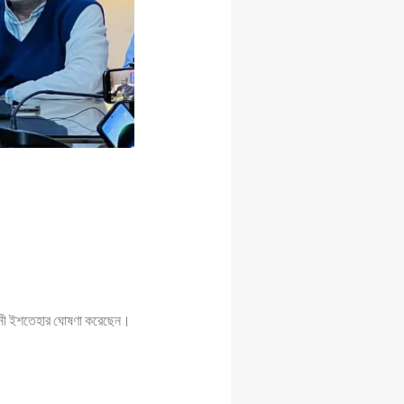
বাচনী ইশতেহার ঘোষণা করেছেন।