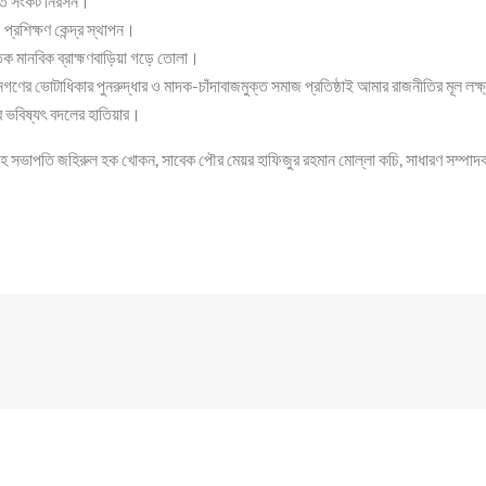
োগত সংকট নিরসন।
প্রশিক্ষণ কেন্দ্র স্থাপন।
তিক মানবিক ব্রাহ্মণবাড়িয়া গড়ে তোলা।
নগণের ভোটাধিকার পুনরুদ্ধার ও মাদক-চাঁদাবাজমুক্ত সমাজ প্রতিষ্ঠাই আমার রাজনীতির মূল লক
 ভবিষ্যৎ বদলের হাতিয়ার।
সহ সভাপতি জহিরুল হক খোকন, সাবেক পৌর মেয়র হাফিজুর রহমান মোল্লা কচি, সাধারণ সম্পাদ