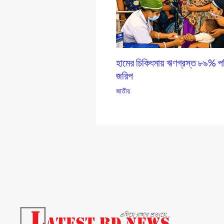
হামের চিকিৎসায় ঋণগ্রস্ত ৮৯% পর
জরিপ
জাতীয়