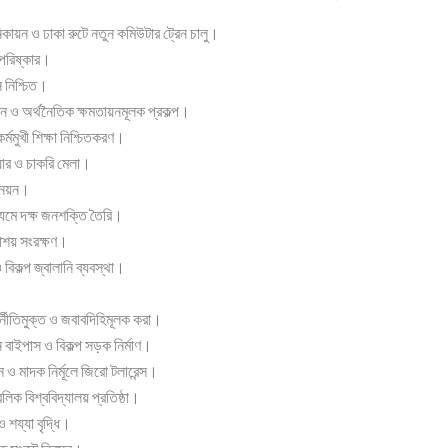
নিকায়ন ও ঢাকা রুটে নতুন কমিউটার ট্রেন চালু।
পরিষ্কার।
াস নিশ্চিত।
থান ও অর্থনৈতিক ক্ষমতায়নমূলক প্রকল্প।
র্মমুখী শিক্ষা নিশ্চিতকরণ।
য়ার ও চাকরি মেলা।
ন্নয়ন।
ধ্যমে দক্ষ জনশক্তি তৈরি।
লাশয় সংরক্ষণ।
িকল্প জ্বালানি ব্যবস্থা।
।
্নীতিমুক্ত ও জবাবদিহিমূলক করা।
 বাইপাস ও বিকল্প সড়ক নির্মাণ।
ও মাদক নির্মূলে জিরো টলারেন্স।
ক বিশ্ববিদ্যালয় প্রতিষ্ঠা।
শয্যা বৃদ্ধি।