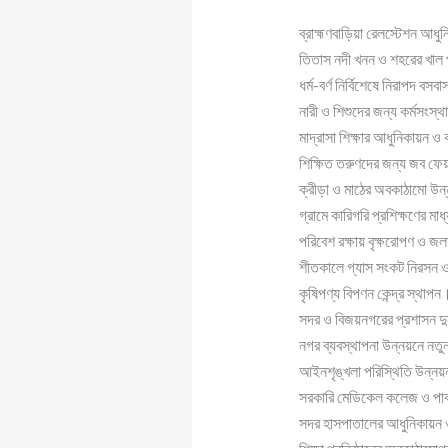
ব্রাহ্মণবাড়িয়া রেলস্টেশন আধু
তিতাস নদী খনন ও শহরের খাল 
ধর্ম-বর্ণ নির্বিশেষে নিরাপদ বসব
নারী ও শিশুদের জন্য কর্মসংস্
মাদ্রাসা শিক্ষার আধুনিকায়ন ও ক
শিক্ষিত তরুণদের জন্য জব ফে
ক্রীড়া ও মাঠের অবকাঠামো উ
গ্রামে কারিগরি প্রশিক্ষণের মা
পরিবেশ রক্ষায় বৃক্ষরোপণ ও জ
শীতকালে গ্যাস সংকট নিরসন ও ব
কৃষিপণ্য বিপণন কেন্দ্র স্থাপন
সদর ও বিজয়নগরের প্রশাসন দুর
নগর ব্যবস্থাপনা উন্নয়নে নতুন
আইনশৃঙ্খলা পরিস্থিতি উন্নয়ন 
সরকারি মেডিকেল কলেজ ও পাবলি
সদর হাসপাতালের আধুনিকায়ন ও 