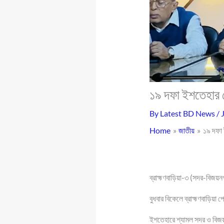
১৯ দফা ইশতেহার ঘ
By
Latest BD News
/
Home
জাতীয়
১৯ দফা 
ব্রাহ্মণবাড়িয়া-৩ (সদর-বিজয়ন
বুধবার বিকেলে ব্রাহ্মণবাড়িয়
ইশতেহারে শ্যামল সদর ও বিজয়ন