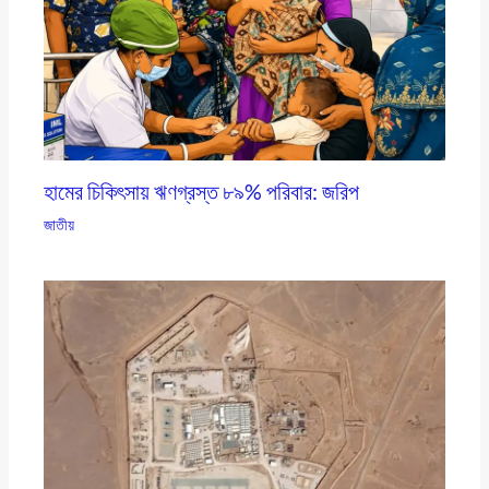
হামের চিকিৎসায় ঋণগ্রস্ত ৮৯% পরিবার: জরিপ
জাতীয়