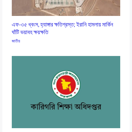
এফ-৩৫ ধ্বংস, হ্যাঙ্গার ক্ষতিগ্রস্ত; ইরানি হামলায় মার্কিন
ঘাঁটি ভয়াবহ ক্ষয়ক্ষতি
জাতীয়