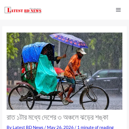
Skip
to
content
রাত ১টার মধ্যে দেশের ৩ অঞ্চলে ঝড়ের শঙ্কা
By
Latest BD News
/
May 26, 2026
/
1 minute of reading