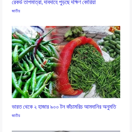
রেকর্ড তাপমাত্রা, দাবদাহে পুড়ছে দক্ষিণ কোরিয়া
জাতীয়
ভারত থেকে ২ হাজার ৯০০ টন কাঁচামরিচ আমদানির অনুমতি
জাতীয়