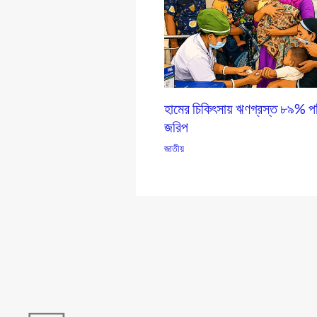
হামের চিকিৎসায় ঋণগ্রস্ত ৮৯% পর
জরিপ
জাতীয়