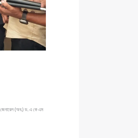
়ার জেনারেল (অব.) ড. এ কে এম