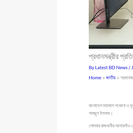
প্রধানমন্ত্রীর প্রত
By
Latest BD News
/
Home
জাতীয়
প্রধানমন্
বাংলাদেশ মহাকাশ গবেষণা ও দূর 
শামছুল ইসলাম।
সোমবার রাজধানীর আগারগাঁও-তে 