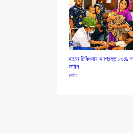
হামের চিকিৎসায় ঋণগ্রস্ত ৮৯% পর
জরিপ
জাতীয়