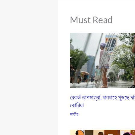
Must Read
রেকর্ড তাপমাত্রা, দাবদাহে পুড়ছে দক
কোরিয়া
জাতীয়