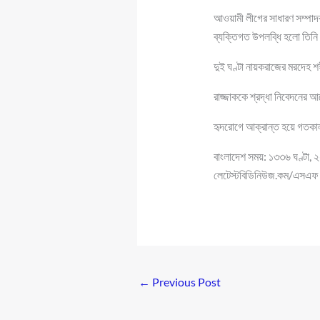
আওয়ামী লীগের সাধারণ সম্পাদক
ব্যক্তিগত উপলব্ধি হলো তিনি
দুই ঘণ্টা নায়করাজের মরদেহ শ
রাজ্জাককে শ্রদ্ধা নিবেদনের
হৃদরোগে আক্রান্ত হয়ে গতকাল 
বাংলাদেশ সময়: ১৩৩৬ ঘণ্টা,
লেটেস্টবিডিনিউজ.কম/এসএফ
←
Previous Post