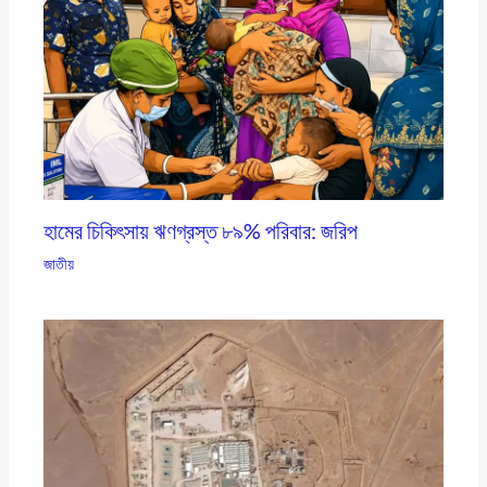
হামের চিকিৎসায় ঋণগ্রস্ত ৮৯% পরিবার: জরিপ
জাতীয়