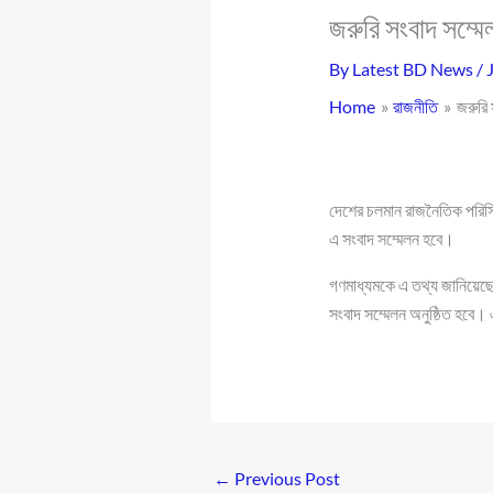
জরুরি সংবাদ সম্ম
By
Latest BD News
/
Home
রাজনীতি
জরুরি
দেশের চলমান রাজনৈতিক পরিস্
এ সংবাদ সম্মেলন হবে।
গণমাধ্যমকে এ তথ্য জানিয়েছে
সংবাদ সম্মেলন অনুষ্ঠিত হবে
←
Previous Post