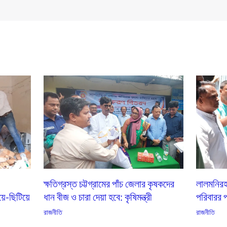
ক্ষতিগ্রস্ত চট্টগ্রামের পাঁচ জেলার কৃষকদের
লালমনিরহা
য়ে-ছিটিয়ে
ধান বীজ ও চারা দেয়া হবে: কৃষিমন্ত্রী
পরিবারর পা
রাজনীতি
রাজনীতি