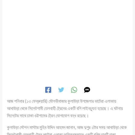
আজ শনিবার (১৩ ফেব্রুয়ারি) মৌলভীবাজার কুলাউড়া উপজেলার ভাটেরা এলাকায়
আখাউড়া থেকে সিলেটগামী তেলবাহী ট্রেনের একটি বগি লাইনচ্যুত হয়েছে। এ ঘটনায়
সিলেটের সাথে ঢাকা-চট্টগামের ট্রেন যোগাযোগ বন্ধ রয়েছে।
কুলাউড়া স্টেশন মাস্টার মুহিব উদ্দিন আহমদ জানান, আজ দুপুর ২টার সময় আখাউড়া থেকে
সিলেটগামী তেলবাহী ট্রেন ভাটেরা এলাকা অতিক্রমকালে একটি বগির চারটি চাকা