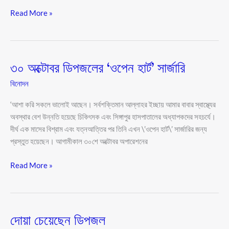
Read More »
৩০ অক্টোবর ডিপজলের ‘ওপেন হার্ট’ সার্জারি
৩০
অক্টোবর
বিনোদন
ডিপজলের
‘ওপেন
‘আশা করি সকলে ভালোই আছেন। সর্বশক্তিমান আল্লাহর ইচ্ছায় আমার বাবার স্বাস্থ্যের
হার্ট’
অবস্থার বেশ উন্নতি হয়েছে চিকিৎসক এবং সিঙ্গাপুর হাসপাতালের অধ্যাপকদের সহচর্যে।
সার্জারি
দীর্ঘ এক মাসের বিশ্রাম এবং যত্নআত্তির পর তিনি এখন \’ওপেন হার্ট\’ সার্জারির জন্য
প্রস্তুত হয়েছেন। আগামীকাল ৩০শে অক্টোবর অপারেশনের
Read More »
দোয়া চেয়েছেন ডিপজল
দোয়া