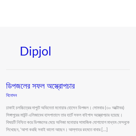
Dipjol
ডিপজলের সফল অস্ত্রোপচার
ডিপজলের
সফল
বিনোদন
অস্ত্রোপচার
ঢাকাই চলচ্চিত্রের দাপুটে অভিনেতা মনোয়ার হোসেন ডিপজল। সোমবার (৩০ অক্টোবর)
সিঙ্গাপুরের মাউন্ট এলিজাবেথ হাসপাতালে তার হার্টে সফল বাইপাস অস্ত্রোপচার হয়েছে।
বিষয়টি নিশ্চিত করে ডিপজলের মেয়ে অলিজা মনোয়ার সামাজিক যোগাযোগ মাধ্যম ফেসবুকে
লিখেছেন, ‘আশা করছি সবাই ভালো আছেন। আল্লাহর রহমতে বাবার […]