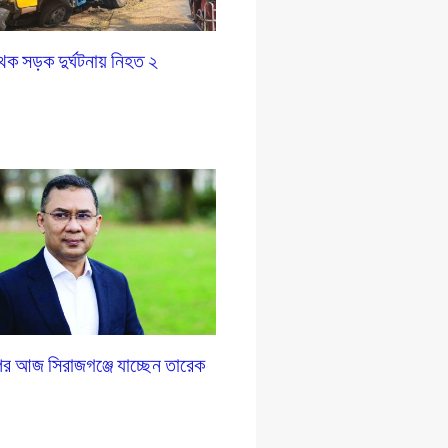
ৃথক সড়ক দুর্ঘটনায় নিহত ২
র আজ সিরাজগঞ্জে যাচ্ছেন তারেক