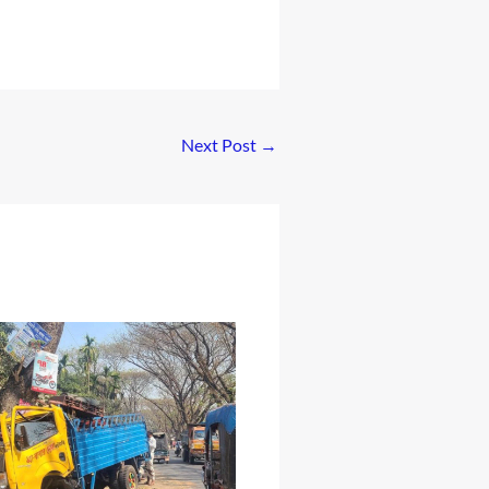
Next Post
→