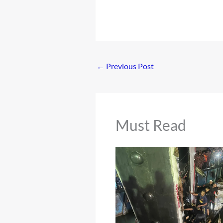
←
Previous Post
Must Read