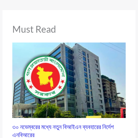
Must Read
৩০ নভেম্বরের মধ্যে নতুন বিআইএন ব্যবহারের নির্দেশ
এনবিআরের