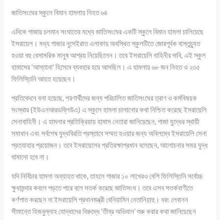
জাতিসংঘের স্কুলে বিমান হামলায় নিহত ৬৪
এদিকে গাজায় চলমান সংঘাতের মধ্যে জাতিসংঘের একটি স্কুলে বিমান হামলা চালিয়েছে
ইসরায়েল। মধ্য গাজার নুসেইরাত এলাকায় অবস্থিত স্কুলটিতে জোরপূর্বক বাস্তুচ্যুত
হওয়া বহু বেসামরিক মানুষ আশ্রয় নিয়েছিলেন। তবে ইসরায়েলি বাহিনীর দাবি, এই স্কুল
হামাসের ‘আস্তানা’ হিসেবে ব্যবহার হয়ে আসছিল। এ হামলায় ৬৮ জন নিহত ও ২৩৫
ফিলিস্তিনি আহত হয়েছেন।
প্রতিবেদনে বলা হয়েছে, শরণার্থীদের জন্য পরিচালিত জাতিসংঘের ত্রাণ ও কর্মবিষয়ক
সংস্থার (ইউএনআরডব্লিউএ) এ স্কুলে হামলা চালানোর কথা নিশ্চিত করেছে ইসরায়েলি
সেনাবাহিনী। এ হামলার প্রতিক্রিয়ায় হামাস নেতারা জানিয়েছেন, গাজা যুদ্ধের স্থায়ী
সমাধান এবং সর্বশেষ যুদ্ধবিরতি প্রস্তাবে সম্মত হওয়ার জন্য অবিলম্বে ইসরায়েলি সেনা
প্রত্যাহার প্রয়োজন। তবে ইসরায়েলের প্রতিরক্ষাপ্রধান বলেছেন, আলোচনার সময় যুদ্ধ
থামানো হবে না।
যদি নির্বিচার হামলা অব্যাহত থাকে, তাহলে গাজার ১০ লাখেরও বেশি ফিলিস্তিনি সর্বোচ্চ
ক্ষুধামন্দার কবলে পড়তে পারে বলে সতর্ক করেছে জাতিসংঘ। তবে এসব সতর্কবাণীতে
কর্ণপাত করছেন না ইসরায়েলি প্রধানমন্ত্রী বেনিয়ামিন নেতানিয়াহু। বরং লেবানন
সীমান্তে হিজবুল্লাহ যোদ্ধাদের বিরুদ্ধে ‘তীব্র অভিযান’ শুরু করার কথা জানিয়েছেন