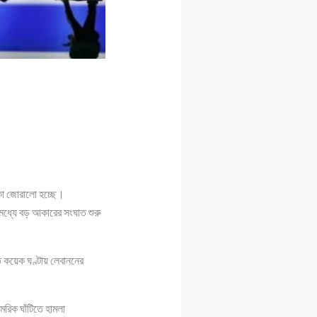
ঙ্কা জোরালো হচ্ছে।
র মধ্যে বড় আকারের সংঘাত শুরু
 কয়েক ঘণ্টায় লেবাননের
মরিক ঘাঁটিতে হামলা