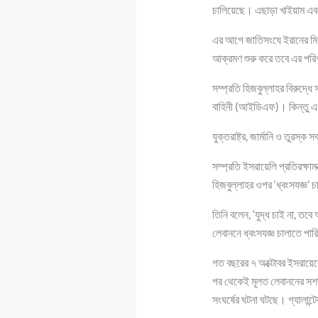
চালিয়েছে। এছাড়া খাইয়াম এ
এর আগে জাতিসংঘে ইরানের মিশন ই
আক্রমণ শুরু করে তবে এর প
সম্প্রতি হিজবুল্লাহর বিরুদ্ধে
বাহিনী (আইডিএফ)। কিন্তু এর ব
যুক্তরাষ্ট্র, জার্মানি ও তুরস্
সম্প্রতি ইসরায়েলি প্রতিরক্ষাম
হিজবুল্লাহর ওপর ‘ধ্বংসযজ্ঞ’
তিনি বলেন, ‘যুদ্ধ চাই না, তব
লেবাননে ধ্বংসযজ্ঞ চালাতে পার
গত বছরের ৭ অক্টোবর ইসরায়েল
পর থেকেই মূলত লেবাননের সশস্ত
সংঘর্ষের ঘটনা ঘটছে। গ্যালান্