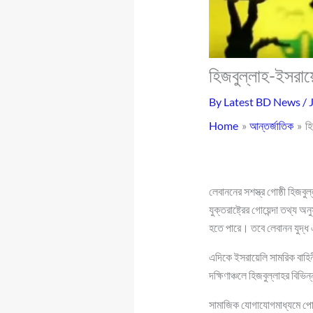
হিজবুল্লাহ-ইসরায়ে
By
Latest BD News
/
Home
আন্তর্জাতিক
হি
লেবাননের সশস্ত্র গোষ্ঠী হিজবু
যুক্তরাষ্ট্রের গোয়েন্দা তথ্য
হতে পারে। তবে লেবানন যুদ্ধ এড়
এদিকে ইসরায়েলি সামরিক বাহিন
দক্ষিণাঞ্চলে হিজবুল্লাহর বিভি
সামাজিক যোগাযোগমাধ্যমে পোস্ট