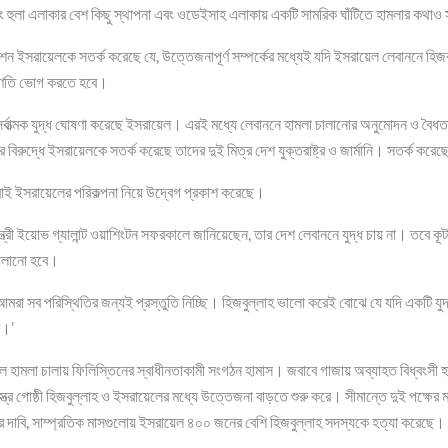
বং হুলা এলাকার বেশ কিছু স্থাপনা এবং ওডেইসাহ এলাকায় একটি সামরিক ঘাঁটিতে হামলার কথাও
সরায়েলকে সতর্ক করেছে যে, উত্তেজনাপূর্ণ সম্পর্কের মধ্যেই যদি ইসরায়েল লেবাননে হিজবুল্লা
রিণতি ভোগ করতে হবে।
 সর্বাত্মক যুদ্ধ ঘোষণা করেছে ইসরায়েল। এরই মধ্যে লেবাননে হামলা চালানোর অনুমোদন ও বৈধতা 
িরুদ্ধে ইসরায়েলকে সতর্ক করেছে তাদের দুই মিত্র দেশ যুক্তরাষ্ট্র ও জার্মানি। সতর্ক করে
ক সবাই ইসরায়েলের পরিকল্পনা নিয়ে উদ্বেগ প্রকাশ করেছে।
ন্ত্রী ইয়োভ গ্যালান্ট ওয়াশিংটন সফরকালে জানিয়েছেন, তার দেশ লেবাননে যুদ্ধ চায় না। তবে কূটন
 চালানো হবে।
ে আমরা সব পরিস্থিতির জন্যই প্রস্তুতি নিচ্ছি। হিজবুল্লাহ ভালো করেই বোঝে যে যদি একটি যুদ
ি।’
ে হামলা চালায় ফিলিস্তিনের স্বাধীনতাকামী সংগঠন হামাস। জবাবে গাজায় অব্যাহত বিধ্বংসী 
্র গোষ্ঠী হিজবুল্লাহ ও ইসরায়েলের মধ্যে উত্তেজনা বাড়তে শুরু করে। সীমান্তে দুই পক্ষের 
টের দাবি, সাম্প্রতিক মাসগুলোয় ইসরায়েল ৪০০ জনের বেশি হিজবুল্লাহ সদস্যকে হত্যা করেছে।