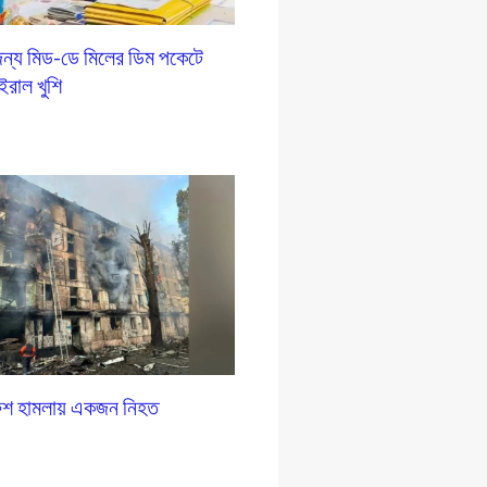
ন্য মিড-ডে মিলের ডিম পকেটে
ইরাল খুশি
রুশ হামলায় একজন নিহত