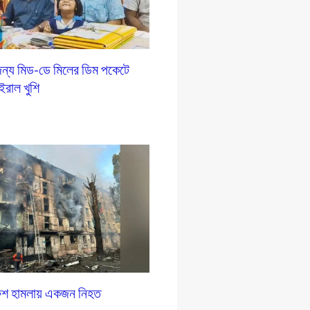
ন্য মিড-ডে মিলের ডিম পকেটে
ইরাল খুশি
রুশ হামলায় একজন নিহত