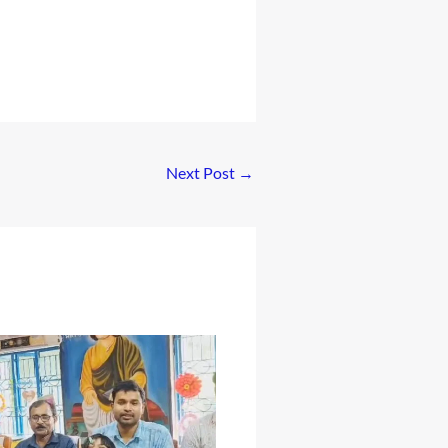
Next Post
→