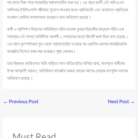
পর তাকে নিজ শহর মহারাষ্ট্রে স্থানান্তরিত করা হয়। ৩৪ বছর বয়সী এই আইএএস
অফিসার ইউপিএসসি পরীক্ষায় সুযোগ পাওয়ার জন্য প্রতিবন্ধী এবং অন্যান্য প্রান্তিক
সংরক্ষণ কোটার অপব্যবহার করেছেন বলে অভিযোগ রয়েছে।
কর্মী ও প্রশিক্ষণ বিভাগের অতিরিক্ত সচিব মনোজ কুমার দ্বিবেদীর মাধ্যমে গঠিত এক
সদস্যের এই তদন্ত কমিটিকে আগামী ২ সপ্তাহের মধ্যে রিপোর্ট জমা দিতে বলা হয়েছে।
এর আগে বৃহস্পতিবার পুনে থেকে স্থানান্তরিত হওয়ার পর ওয়াশিম জেলার কালেক্টরেটের
কালেক্টর হিসেবে কাজ শুরু করেছেন পূজা খেদকর।
তার বিরুদ্ধে ব্যক্তিগত অডি গাড়িতে লাল বাতির হুটার লাগিয়ে রাখা, অধস্তন কর্মীদের
উপর আগ্রাসী আচরণ, অতিরিক্ত কালেক্টর অজয় মোরের আগের চেম্বার বলপূর্বক দখলের
অভিযোগ রয়েছে।
←
Previous Post
Next Post
→
Must Read