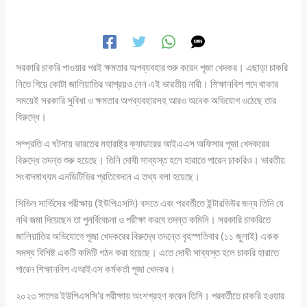
সরকারি চাকরি পাওয়ার পরই ক্ষমতার অপব্যবহার শুরু করেন পূজা খেদকর। এছাড়া চাকরি
নিতে গিয়ে কোটা জালিয়াতির আশ্রয়ও নেন এই ভারতীয় নারী। শিক্ষানবিশ পদে থাকার
সময়েই সরকারি সুবিধা ও ক্ষমতার অপব্যবহারসহ আরও অনেক অভিযোগ ওঠেছে তার
বিরুদ্ধে।
সম্প্রতি এ ঘটনায় ভারতের মহারাষ্ট্র ক্যাডারের আইএএস অফিসার পূজা খেদকরের
বিরুদ্ধে তদন্ত শুরু হয়েছে। তিনি দোষী সাব্যস্ত হলে হারাতে পারেন চাকরিও। ভারতীয়
সংবাদমাধ্যম এনডিটিভির প্রতিবেদনে এ তথ্য বলা হয়েছে।
সিভিল সার্ভিসের পরীক্ষায় (ইউপিএসসি) বসতে এবং পরবর্তীতে ইন্টারভিউর জন্য তিনি যে
নথি জমা দিয়েছেন তা পুনর্বিবেচনা ও পরীক্ষা করবে তদন্ত কমিনি। সরকারি চাকরিতে
জালিয়াতির অভিযোগে পূজা খেদকরের বিরুদ্ধে তদন্তে বৃহস্পতিবার (১১ জুলাই) একক
সদস্য বিশিষ্ট একটি কমিটি গঠন করা হয়েছে। এতে দোষী সাব্যস্ত হলে চাকরি হারাতে
পারেন শিক্ষানবিশ এআইএস কর্মকর্তা পূজা খেদকর।
২০২৩ সালের ইউপিএসসি’র পরীক্ষায় অংশগ্রহণ করেন তিনি। পরবর্তীতে চাকরি হওয়ার