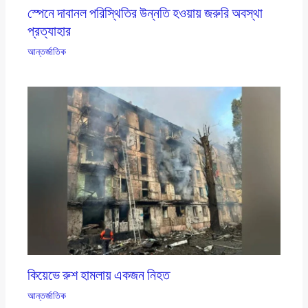
স্পেনে দাবানল পরিস্থিতির উন্নতি হওয়ায় জরুরি অবস্থা
প্রত্যাহার
আন্তর্জাতিক
কিয়েভে রুশ হামলায় একজন নিহত
আন্তর্জাতিক