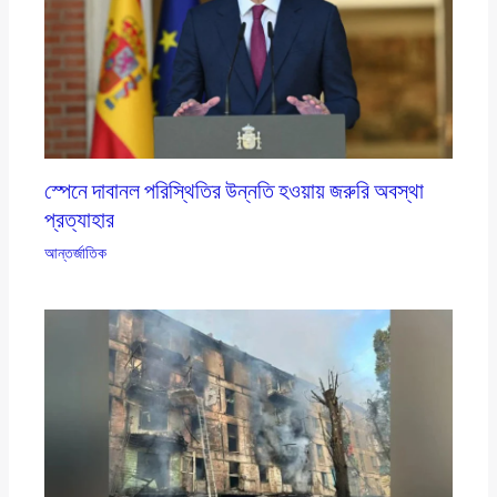
স্পেনে দাবানল পরিস্থিতির উন্নতি হওয়ায় জরুরি অবস্থা
প্রত্যাহার
আন্তর্জাতিক