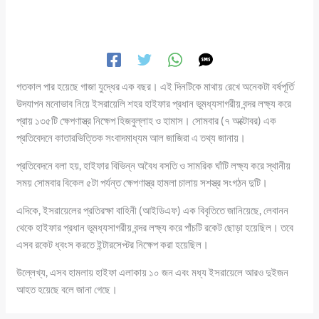
গতকাল পার হয়েছে গাজা যুদ্ধের এক বছর। এই দিনটিকে মাথায় রেখে অনেকটা বর্ষপূর্তি
উদযাপন মনোভাব নিয়ে ইসরায়েলি শহর হাইফার প্রধান ভূমধ্যসাগরীয় বন্দর লক্ষ্য করে
প্রায় ১৩৫টি ক্ষেপণাস্ত্র নিক্ষেপ হিজবুল্লাহ ও হামাস। সোমবার (৭ অক্টোবর) এক
প্রতিবেদনে কাতারভিত্তিক সংবাদমাধ্যম আল জাজিরা এ তথ্য জানায়।
প্রতিবেদনে বলা হয়, হাইফার বিভিন্ন অবৈধ বসতি ও সামরিক ঘাঁটি লক্ষ্য করে স্থানীয়
সময় সোমবার বিকেল ৫টা পর্যন্ত ক্ষেপণাস্ত্র হামলা চালায় সশস্ত্র সংগঠন দুটি।
এদিকে, ইসরায়েলের প্রতিরক্ষা বাহিনী (আইডিএফ) এক বিবৃতিতে জানিয়েছে, লেবানন
থেকে হাইফার প্রধান ভূমধ্যসাগরীয় বন্দর লক্ষ্য করে পাঁচটি রকেট ছোড়া হয়েছিল। তবে
এসব রকেট ধ্বংস করতে ইন্টারসেপ্টর নিক্ষেপ করা হয়েছিল।
উল্লেখ্য, এসব হামলায় হাইফা এলাকায় ১০ জন এবং মধ্য ইসরায়েলে আরও দুইজন
আহত হয়েছে বলে জানা গেছে।