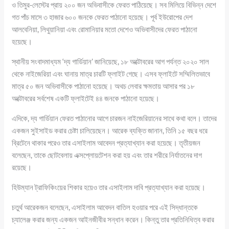
ও তিমুর-লেস্টের প্রায় ২০০ জন অভিবাসীকে ফেরত পাঠিয়েছে। সব মিলিয়ে বিভিন্ন দেশে
গত পাঁচ মাসে ৩ হাজার ৬০০ জনকে ফেরত পাঠানো হয়েছে। পূর্ব ইউরোপের দেশ
আলবেনিয়া, লিথুয়ানিয়া এবং রোমানিয়ার মতো দেশেও অভিবাসীদের ফেরত পাঠানো
হয়েছে।
স্থানীয় সংবাদমাধ্যম ‘দ্য গার্ডিয়ান’ জানিয়েছে, ১৮ অক্টোবরের আগ পর্যন্ত ২০২০ সাল
থেকে নাইজেরিয়া এবং ঘানায় মাত্র চারটি ফ্লাইট গেছে। এসব ফ্লাইটে সম্মিলিতভাবে
মাত্র ৫০ জন অভিবাসীকে পাঠানো হয়েছে। অথচ লেবার ক্ষমতায় আসার পর ১৮
অক্টোবরের সর্বশেষ একটি ফ্লাইটেই ৪৪ জনকে পাঠানো হয়েছে।
এদিকে, দ্য গার্ডিয়ান ফেরত পাঠানোর আগে চারজন নাইজেরিয়ানের সাথে কথা বলে। তাদের
একজন সুইসাইড করার চেষ্টা চালিয়েছেন। আরেক ব্যক্তি জানান, তিনি ১৫ বছর ধরে
ব্রিটেনে থাকার পরেও তার এসাইলাম আবেদন প্রত্যাখ্যান করা হয়েছে। তৃতীয়জন
বলেছেন, তাকে ছোটবেলায় এক্সপ্লোয়টেশন করা হয় এবং তার শরীরে নির্যাতনের দাগ
রয়েছে।
হিউম্যান ট্রাফিকিংয়ের শিকার হয়েও তার এসাইলাম দাবি প্রত্যাখ্যান করা হয়েছে।
চতুর্থ আরেকজন বলেছেন, এসাইলাম আবেদন বাতিল হওয়ার পরে এই সিদ্ধান্তকে
চ্যালেঞ্জ করার জন্য একজন আইনজীবীর সন্ধান করেন। কিন্তু তার প্রতিনিধিত্ব করার