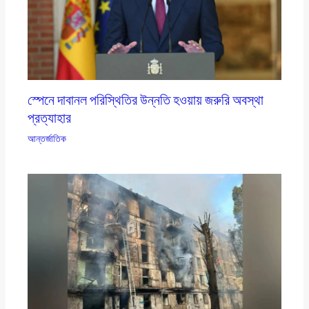
স্পেনে দাবানল পরিস্থিতির উন্নতি হওয়ায় জরুরি অবস্থা
প্রত্যাহার
আন্তর্জাতিক