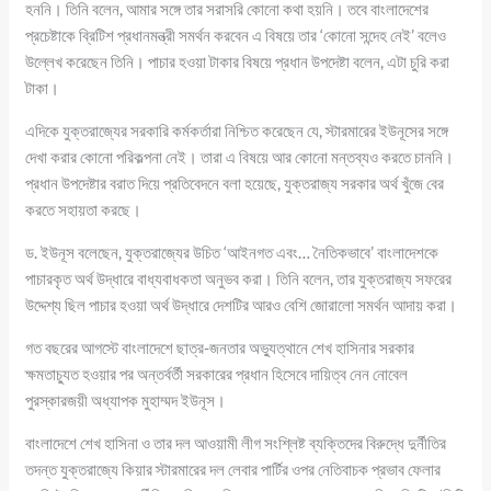
হননি। তিনি বলেন, আমার সঙ্গে তার সরাসরি কোনো কথা হয়নি। তবে বাংলাদেশের
প্রচেষ্টাকে ব্রিটিশ প্রধানমন্ত্রী সমর্থন করবেন এ বিষয়ে তার ‘কোনো সন্দেহ নেই’ বলেও
উল্লেখ করেছেন তিনি। পাচার হওয়া টাকার বিষয়ে প্রধান উপদেষ্টা বলেন, এটা চুরি করা
টাকা।
এদিকে যুক্তরাজ্যের সরকারি কর্মকর্তারা নিশ্চিত করেছেন যে, স্টারমারের ইউনূসের সঙ্গে
দেখা করার কোনো পরিকল্পনা নেই। তারা এ বিষয়ে আর কোনো মন্তব্যও করতে চাননি।
প্রধান উপদেষ্টার বরাত দিয়ে প্রতিবেদনে বলা হয়েছে, যুক্তরাজ্য সরকার অর্থ খুঁজে বের
করতে সহায়তা করছে।
ড. ইউনূস বলেছেন, যুক্তরাজ্যের উচিত ‘আইনগত এবং… নৈতিকভাবে’ বাংলাদেশকে
পাচারকৃত অর্থ উদ্ধারে বাধ্যবাধকতা অনুভব করা। তিনি বলেন, তার যুক্তরাজ্য সফরের
উদ্দেশ্য ছিল পাচার হওয়া অর্থ উদ্ধারে দেশটির আরও বেশি জোরালো সমর্থন আদায় করা।
গত বছরের আগস্টে বাংলাদেশে ছাত্র-জনতার অভ্যুত্থানে শেখ হাসিনার সরকার
ক্ষমতাচ্যুত হওয়ার পর অন্তর্বর্তী সরকারের প্রধান হিসেবে দায়িত্ব নেন নোবেল
পুরস্কারজয়ী অধ্যাপক মুহাম্মদ ইউনূস।
বাংলাদেশে শেখ হাসিনা ও তার দল আওয়ামী লীগ সংশ্লিষ্ট ব্যক্তিদের বিরুদ্ধে দুর্নীতির
তদন্ত যুক্তরাজ্যে কিয়ার স্টারমারের দল লেবার পার্টির ওপর নেতিবাচক প্রভাব ফেলার