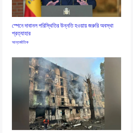
স্পেনে দাবানল পরিস্থিতির উন্নতি হওয়ায় জরুরি অবস্থা
প্রত্যাহার
আন্তর্জাতিক