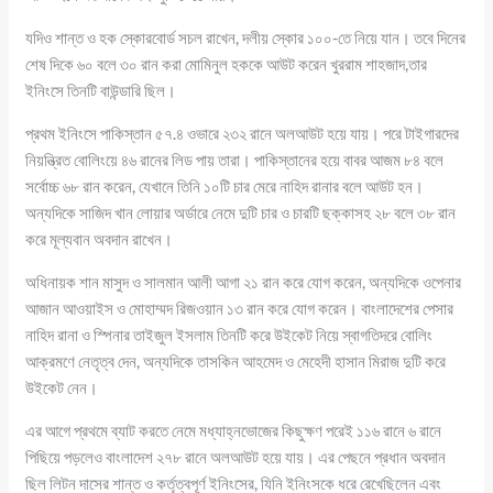
যদিও শান্ত ও হক স্কোরবোর্ড সচল রাখেন, দলীয় স্কোর ১০০-তে নিয়ে যান। তবে দিনের
শেষ দিকে ৬০ বলে ৩০ রান করা মোমিনুল হককে আউট করেন খুররাম শাহজাদ,তার
ইনিংসে তিনটি বাউন্ডারি ছিল।
প্রথম ইনিংসে পাকিস্তান ৫৭.৪ ওভারে ২৩২ রানে অলআউট হয়ে যায়। পরে টাইগারদের
নিয়ন্ত্রিত বোলিংয়ে ৪৬ রানের লিড পায় তারা। পাকিস্তানের হয়ে বাবর আজম ৮৪ বলে
সর্বোচ্চ ৬৮ রান করেন, যেখানে তিনি ১০টি চার মেরে নাহিদ রানার বলে আউট হন।
অন্যদিকে সাজিদ খান লোয়ার অর্ডারে নেমে দুটি চার ও চারটি ছক্কাসহ ২৮ বলে ৩৮ রান
করে মূল্যবান অবদান রাখেন।
অধিনায়ক শান মাসুদ ও সালমান আলী আগা ২১ রান করে যোগ করেন, অন্যদিকে ওপেনার
আজান আওয়াইস ও মোহাম্মদ রিজওয়ান ১৩ রান করে যোগ করেন। বাংলাদেশের পেসার
নাহিদ রানা ও স্পিনার তাইজুল ইসলাম তিনটি করে উইকেট নিয়ে স্বাগতিদরে বোলিং
আক্রমণে নেতৃত্ব দেন, অন্যদিকে তাসকিন আহমেদ ও মেহেদী হাসান মিরাজ দুটি করে
উইকেট নেন।
এর আগে প্রথমে ব্যাট করতে নেমে মধ্যাহ্নভোজের কিছুক্ষণ পরেই ১১৬ রানে ৬ রানে
পিছিয়ে পড়লেও বাংলাদেশ ২৭৮ রানে অলআউট হয়ে যায়। এর পেছনে প্রধান অবদান
ছিল লিটন দাসের শান্ত ও কর্তৃত্বপূর্ণ ইনিংসের, যিনি ইনিংসকে ধরে রেখেছিলেন এবং