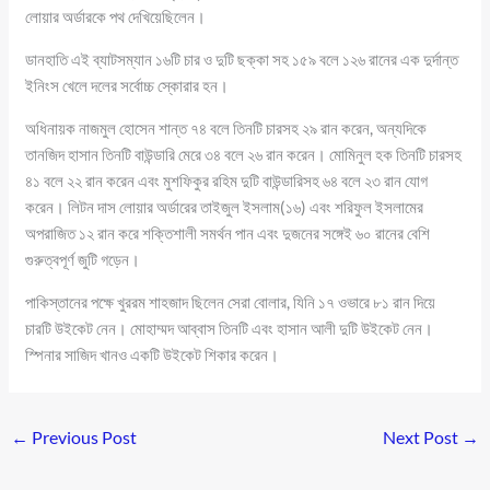
লোয়ার অর্ডারকে পথ দেখিয়েছিলেন।
ডানহাতি এই ব্যাটসম্যান ১৬টি চার ও দুটি ছক্কা সহ ১৫৯ বলে ১২৬ রানের এক দুর্দান্ত
ইনিংস খেলে দলের সর্বোচ্চ স্কোরার হন।
অধিনায়ক নাজমুল হোসেন শান্ত ৭৪ বলে তিনটি চারসহ ২৯ রান করেন, অন্যদিকে
তানজিদ হাসান তিনটি বাউন্ডারি মেরে ৩৪ বলে ২৬ রান করেন। মোমিনুল হক তিনটি চারসহ
৪১ বলে ২২ রান করেন এবং মুশফিকুর রহিম দুটি বাউন্ডারিসহ ৬৪ বলে ২৩ রান যোগ
করেন। লিটন দাস লোয়ার অর্ডারের তাইজুল ইসলাম(১৬) এবং শরিফুল ইসলামের
অপরাজিত ১২ রান করে শক্তিশালী সমর্থন পান এবং দুজনের সঙ্গেই ৬০ রানের বেশি
গুরুত্বপূর্ণ জুটি গড়েন।
পাকিস্তানের পক্ষে খুররম শাহজাদ ছিলেন সেরা বোলার, যিনি ১৭ ওভারে ৮১ রান দিয়ে
চারটি উইকেট নেন। মোহাম্মদ আব্বাস তিনটি এবং হাসান আলী দুটি উইকেট নেন।
স্পিনার সাজিদ খানও একটি উইকেট শিকার করেন।
←
Previous Post
Next Post
→