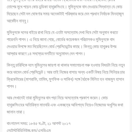
তোপের মুখে পড়েন কোচ চন্ডিকা হাথুরুসিংহে। মুমিনুলকে বাদ দেওয়ার সিদ্ধান্ত যে কোচ
দিয়েছেন সেটা দল ঘোষণার সময় অনেকটাই পরিষ্কার করে দেন প্রধান নির্বাচক মিনহাজুল
আবেদীন নান্নু।
মুমিনুলকে দলের বাইরে রাখা নিয়ে যে এতটা অসন্তোষ দেখা দিবে সেটা অনুমান করতে
পারেননি পাপন। এ নিয়ে জানা গেছে, বোর্ডের কয়েকজন পরিচালকও মুমিনুলকে বাদ
দেওয়ার বিপক্ষে মত দিয়েছিলেন বোর্ড প্রেসিডেন্টের কাছে। কিন্তু কোচ হাথুরুর উপর
আস্থার কারণে ১৪ সদস্যের দলটিতে অনুমোদন দেন পাপন।
কিন্তু চারিদিকে দলে মুমিনুলের জায়গা বা থাকার সমালোচনা শুরু হওযায় বিষয়টা নিয়ে নতুন
করে ভাবেন বোর্ড প্রেসিডেন্ট। আর তাই নিজের বাসায় অন্য একটি বিষয় নিয়ে সিনিয়র চার
ক্রিকেটারের (মাশরাফি, তামিম, মুশফিক ও সাকিব) সঙ্গে বৈঠকে মিলিত হন নাজমুল হাসান
পাপন।
আর সেখানেই তারা মুমিনুলের বাদ পড়া নিয়ে অসন্তোষ প্রকাশ করেন। কোচ
হাথুরুসিংহের অতিরিক্ত মাতবরি এবং একচ্ছত্র আধিপত্য নিয়েও নিজেদের অখুশির কথা
জানান তারা।
বাংলাদেশ সময়: ১৮৪৫ ঘণ্টা, ২১ আগস্ট ২০১৭
লেটেস্টবিডিনিউজ.কম/এসডিএম