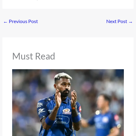
←
Previous Post
Next Post
→
Must Read