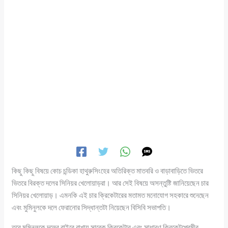
কিছু কিছু বিষয়ে কোচ চন্ডিকা হাথুরুসিংহের অতিরিক্ত মাতবরি ও বাড়াবাড়িতে ভিতরে
ভিতরে বিরক্ত দলের সিনিয়র খেলোয়াড়রা। আর সেই বিষয়ে অসন্তুষ্টি জানিয়েছেন চার
সিনিয়র খেলোয়াড়। এমনকি এই চার ক্রিকেটারের মতামত মনোযোগ সহকারে শুনেছেন
এবং মুমিনুলকে দলে ফেরানোর সিদ্ধান্তটা নিয়েছেন বিসিবি সভাপতি।
তবে মুমিনুলকে দলের বাইরে রাখায় সাবেক ক্রিকেটার এবং সাধারণ ক্রিকেটপ্রেমীর