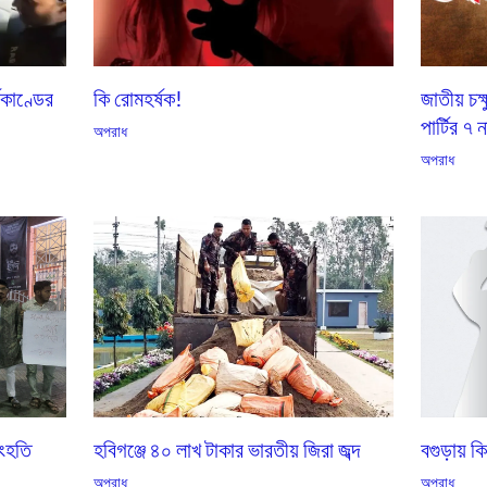
জাতীয় চক্
মকাণ্ডের
কি রোমহর্ষক!
পার্টির ৭
অপরাধ
অপরাধ
সংহতি
হবিগঞ্জে ৪০ লাখ টাকার ভারতীয় জিরা জব্দ
বগুড়ায় ক
অপরাধ
অপরাধ