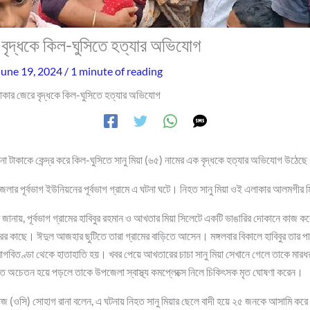
 বৃদ্ধকে কিল-ঘুসিতে হত্যার অভিযোগ
June 19, 2024
/
1 minute of reading
াকার জেরে বৃদ্ধকে কিল-ঘুসিতে হত্যার অভিযোগ
ওনা টাকাকে কেন্দ্র করে কিল-ঘুসিতে সানু মিয়া (৬৫) নামের এক বৃদ্ধকে হত্যার অভিযোগ উঠেছ
জেলার পূর্বভাগ ইউনিয়নের পূর্বভাগ গ্রামে এ ঘটনা ঘটে। নিহত সানু মিয়া ওই এলাকার আলমগীর
র জানায়, পূর্বভাগ গ্রামের হাবিবুর রহমান ও আখতার মিয়া সিলেটে একটি ভাঙারির দোকানে কাজ কর
র কাছে। ঈদুল আজহার ছুটিতে তারা গ্রামের বাড়িতে আসেন। মঙ্গলবার বিকালে হাবিবুর তার প
াগবিতণ্ডা থেকে হাতাহাতি হয়। খবর পেয়ে আখতারের চাচা সানু মিয়া সেখানে গেলে তাকে মারধর
 অচেতন হয়ে পড়লে তাকে উপজেলা স্বাস্থ্য কমপ্লেক্সে নিলে চিকিৎসক মৃত ঘোষণা করেন।
চাজ (ওসি) সোহাগ রানা বলেন, এ ঘটনায় নিহত সানু মিয়ার ছেলে বাদী হয়ে ২৫ জনকে আসামি কর