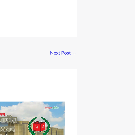
Next Post
→