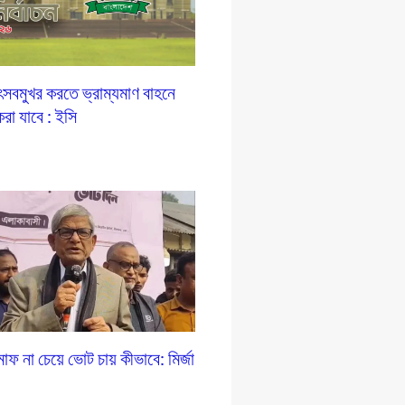
উৎসবমুখর করতে ভ্রাম্যমাণ বাহনে
করা যাবে : ইসি
াফ না চেয়ে ভোট চায় কীভাবে: মির্জা