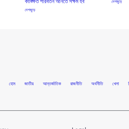
কাঙ্ক্ষিত পরিবর্তন আনতে সক্ষম হব’
দেশজুড়ে
দেশজুড়ে
হোম
জাতীয়
আন্তর্জাতিক
রাজনীতি
অর্থনীতি
খেলা