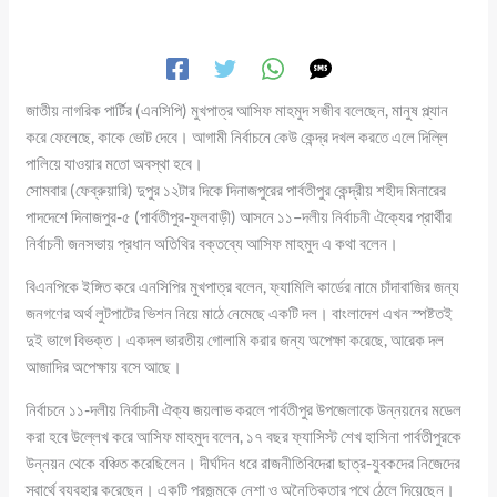
জাতীয় নাগরিক পার্টির (এনসিপি) মুখপাত্র আসিফ মাহমুদ সজীব বলেছেন, মানুষ প্ল্যান
করে ফেলেছে, কাকে ভোট দেবে। আগামী নির্বাচনে কেউ কেন্দ্র দখল করতে এলে দিল্লি
পালিয়ে যাওয়ার মতো অবস্থা হবে।
সোমবার (ফেব্রুয়ারি) দুপুর ১২টার দিকে দিনাজপুরের পার্বতীপুর কেন্দ্রীয় শহীদ মিনারের
পাদদেশে দিনাজপুর-৫ (পার্বতীপুর-ফুলবাড়ী) আসনে ১১–দলীয় নির্বাচনী ঐক্যের প্রার্থীর
নির্বাচনী জনসভায় প্রধান অতিথির বক্তব্যে আসিফ মাহমুদ এ কথা বলেন।
বিএনপিকে ইঙ্গিত করে এনসিপির মুখপাত্র বলেন, ফ্যামিলি কার্ডের নামে চাঁদাবাজির জন্য
জনগণের অর্থ লুটপাটের ভিশন নিয়ে মাঠে নেমেছে একটি দল। বাংলাদেশ এখন স্পষ্টতই
দুই ভাগে বিভক্ত। একদল ভারতীয় গোলামি করার জন্য অপেক্ষা করেছে, আরেক দল
আজাদির অপেক্ষায় বসে আছে।
নির্বাচনে ১১-দলীয় নির্বাচনী ঐক্য জয়লাভ করলে পার্বতীপুর উপজেলাকে উন্নয়নের মডেল
করা হবে উল্লেখ করে আসিফ মাহমুদ বলেন, ১৭ বছর ফ্যাসিস্ট শেখ হাসিনা পার্বতীপুরকে
উন্নয়ন থেকে বঞ্চিত করেছিলেন। দীর্ঘদিন ধরে রাজনীতিবিদেরা ছাত্র-যুবকদের নিজেদের
স্বার্থে ব্যবহার করেছেন। একটি প্রজন্মকে নেশা ও অনৈতিকতার পথে ঠেলে দিয়েছেন।