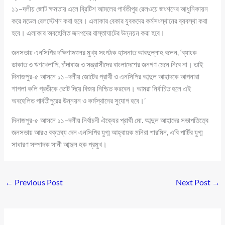
১১–দলীয় জোট ক্ষমতায় এলে ব্রিটিশ আমলের পার্বতীপুর রেলওয়ে জংশনের আধুনিকায়ন
করে মডেল রেলস্টেশন করা হবে। এলাকার বেকার যুবকদের কর্মসংস্থানের ব্যবস্থা করা
হবে। এলাকার অবহেলিত জনপদের রাস্তাঘাটের উন্নয়ন করা হবে।
জনসভায় এনসিপির দক্ষিণাঞ্চলের মুখ্য সংগঠক হাসনাত আবদুল্লাহ বলেন, ‘ব্যাংক
ডাকাত ও ঋণখেলাপি, চাঁদাবাজ ও সন্ত্রাসীদের বাংলাদেশের জনগণ মেনে নিবে না। তাই
দিনাজপুর-৫ আসনে ১১–দলীয় জোটের প্রার্থী ও এনসিপির আব্দুল আহাদকে আপনারা
শাপলা কলি প্রতীকে ভোট দিয়ে বিজয় নিশ্চিত করবেন। আমরা নির্বাচিত হলে এই
অবহেলিত পার্বতীপুরের উন্নয়ন ও কর্মস্থানের সুযোগ হবে।’
দিনাজপুর-৫ আসনে ১১–দলীয় নির্বাচনী ঐক্যের প্রার্থী মো. আব্দুল আহাদের সভাপতিত্বে
জনসভায় আরও বক্তব্য দেন এনসিপির যুগ্ম আহ্বায়ক মনিরা শারমিন, এবি পার্টির যুগ্ম
সাধারণ সম্পাদক সানী আব্দুল হক প্রমুখ।
←
Previous Post
Next Post
→