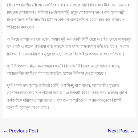
বিয়ের পর দ্বিতীয় স্ত্রী আনারকলিকে বাবার বাড়ি থেকে জমি বিক্রি করে টাকা এনে দেওয়ার
চাপ দেয় মোজাম্মেল। শনিবার (৬ ফেব্রুয়ারি) দুপুরে মোজাম্মেল হক ও তার প্রথম স্ত্রী
নিজ বাড়িতে মিষ্টির সাথে বিষ মিশিয়ে কৌশলে আনারকলিকে হত্যা করে বলে অভিযোগ
পরিবারের সদস্যদের।
এ বিষয়ে মোজাম্মেল হক বলেন, আমার স্ত্রী আনারকলি মিষ্টি খেয়ে ডায়রিয়া রোগে আক্রন্ত
হন। বমি ও পাতলা পায়খানা করে অচেতন হলে তাকে হাসপাতালে ভর্তি করা হয়। সেখানে
চিকিৎসাধীন অবস্থায় তার মৃত্যু হয়েছে। তাকে বিষ খাইয়ে হত্যার অভিযোগ মিথ্যা।
ধুনট উপজেলা স্বাস্থ্য কমপ্লেক্সের জরুরি বিভাগের চিকিৎসক আব্দুল জাব্বার বলেন,
আনারকলির স্বামীর বর্ণনা মতে ডায়রিয়া রোগের চিকিৎসা দেওয়া হয়েছে।
ধুনট থানার ভারপ্রাপ্ত কর্মকর্তা (ওসি) কৃপাসিন্ধু বালা বলেন, আনারকলির মৃতদেহ
ময়নাতদন্তের জন্য মর্গে পাঠানো হয়েছে। এ বিষয়টি খতিয়ে দেখার জন্য একজন পুলিশ
কর্মকর্তাকে দায়িত্ব দেওয়া হয়েছে। তার তদন্ত প্রতিবেদন ও ময়নাতদন্তের রিপোর্ট
অনুযায়ী ব্যবস্থা নেওয়া হবে।
←
Previous Post
Next Post
→