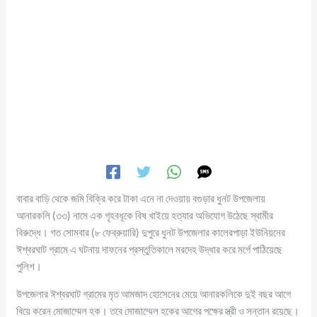
বাবার বাড়ি থেকে জমি বিক্রি করে টাকা এনে না দেওয়ায় বগুড়ার ধুনট উপজেলায়
আনারকলি (৩৩) নামে এক গৃহবধূকে বিষ খাইয়ে হত্যার অভিযোগ উঠেছে স্বামীর
বিরুদ্ধে। গত সোমবার (৮ ফেব্রুয়ারি) দুপুরে ধুনট উপজেলার কালেরপাড়া ইউনিয়নের
ঈশ্বরঘাট গ্রামে এ ঘটনায় দাফনের প্রস্তুতিকালে মরদেহ উদ্ধার করে মর্গে পাঠিয়েছে
পুলিশ।
উপজেলার ঈশ্বরঘাট গ্রামের মৃত আমজাদ হোসেনের মেয়ে আনারকলিকে দুই বছর আগে
বিয়ে করেন মোজাম্মেল হক। তবে মোজাম্মেল হকের আগের পক্ষের স্ত্রী ও সন্তান রয়েছে।