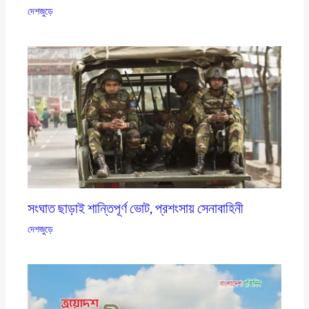
দেশজুড়ে
সংঘাত ছাড়াই শান্তিপূর্ণ ভোট, প্রশংসায় সেনাবাহিনী
দেশজুড়ে