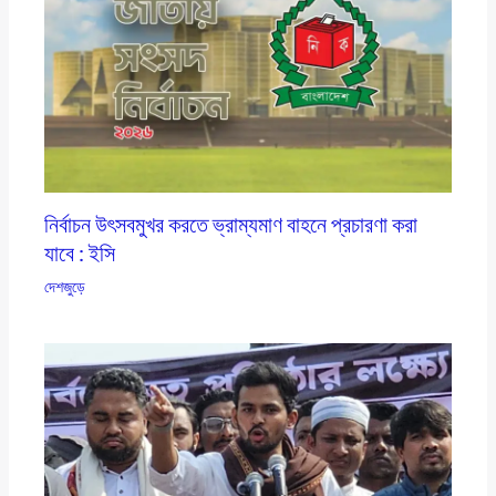
নির্বাচন উৎসবমুখর করতে ভ্রাম্যমাণ বাহনে প্রচারণা করা
যাবে : ইসি
দেশজুড়ে