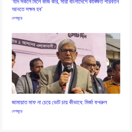
‘যদি সকলে মিলে কাজ করি, সারা বাংলাদেশে কাঙ্ক্ষিত পরিবর্তন
আনতে সক্ষম হব’
দেশজুড়ে
জামায়াত মাফ না চেয়ে ভোট চায় কীভাবে: মির্জা ফখরুল
দেশজুড়ে