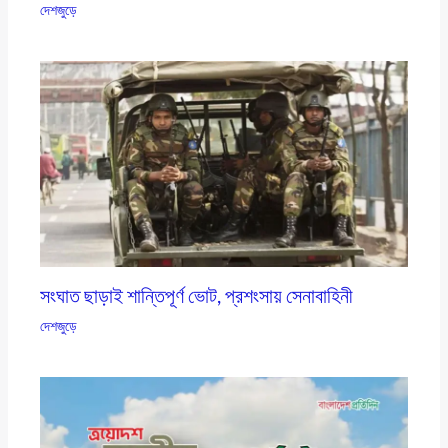
দেশজুড়ে
সংঘাত ছাড়াই শান্তিপূর্ণ ভোট, প্রশংসায় সেনাবাহিনী
দেশজুড়ে