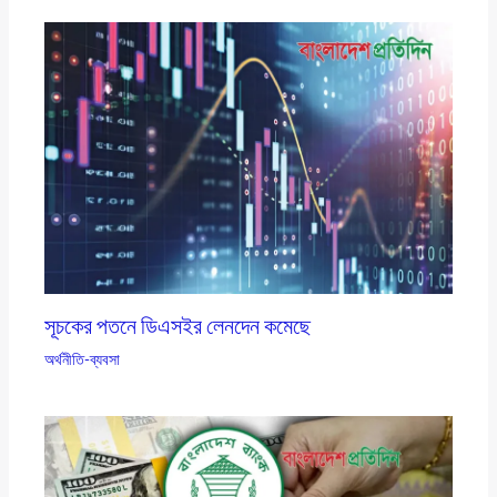
সূচকের পতনে ডিএসইর লেনদেন কমেছে
অর্থনীতি-ব্যবসা