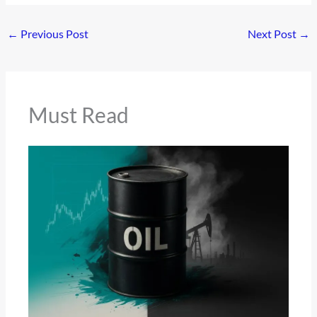
←
Previous Post
Next Post
→
Must Read