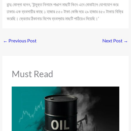
চান্দু মোল্লা বলেন, ‘উন্মুক্ত নিলামে পাঙাশ মাছটি কিনে এনে মোবাইলে যোগাযোগ করে
ঢাকার এক ব্যবসায়ীর কাছে ১ হাজার ৫৫০ টাকা কেজি দরে ২৯ হাজার ৪৫০ টাকায় বিক্রি
করেছি। ক্রেতার ঠিকানায় বিশেষ ব্যবস্থায় মাছটি পাঠিয়েও দিয়েছি।’
←
Previous Post
Next Post
→
Must Read