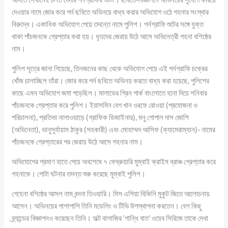
দেওয়ার নামে জোর করে পর্ন ছবিতে অভিনয়ে বাধ্য করার অভিযোগ ওঠে গহনার সংস্থার
বিরুদ্ধে। একাধিক অভিযোগ পেয়ে তদন্তে নামে পুলিশ। পর্নগ্রাফি শুটের সঙ্গে যুক্ত
থাকা পাঁচজনকে গ্রেপ্তার করা হয়। ধৃতদের জেরায় উঠে আসে অভিনেত্রী গহনা বশিষ্ঠের
নাম।
পুলিশ সূত্রে জানা গিয়েছে, তিনজনের কাছ থেকে অভিযোগ পেয়ে এই পর্নগ্রাফি চক্রের
খোঁজ চালাচ্ছিল তাঁরা। জোর করে পর্ন ছবিতে অভিনয় করতে বাধ্য করা হয়েছে, পুলিশের
কাছে এমন অভিযোগ জমা পড়েছিল। মালাডের গ্রিন পার্ক বাংলোতে হানা দিয়ে শনিবার
পাঁচজনকে গ্রেপ্তার করে পুলিশ। ইয়াসমিন বেগ খান ওরফে রোওয়া (প্রযোজনা ও
পরিচালনা), প্রতিভা নালাওয়াড়ে (গ্রাফিক ডিজাইনার), মনু গোপাল দাস জোশি
(অভিনেতা), ভানুসূর্যায়াম ঠাকুর (সহকারী) এবং মোহাম্মদ আসিফ (ক্যামেরাম্যান)- নামের
পাঁচজনকে গ্রেপ্তারের পর জেরায় উঠে আসে গহনার নাম।
অভিযোগের প্রমাণ হাতে পেয়ে অবশেষে ৭ ফেব্রুয়ারি মুম্বাই ক্রাইম ব্রাঞ্চ গ্রেপ্তার করে
গহনাকে। গোটা ঘটনার তদন্ত শুরু করেছে মুম্বাই পুলিশ।
গেহেনা বশিষ্ঠের আসল নাম বন্দনা তিওয়ারি। মিস এশিয়া বিকিনি মুকুট জিতে আলোচনায়
আসেন। অভিনয়ের পাশাপাশি তিনি মডেলিং ও টিভি উপস্থাপনা করতেন। বেশ কিছু
ব্র্যান্ডের বিজ্ঞাপনও করেছেন তিনি। অল্ট বালাজির ‘গান্ধি বাত’ ওয়েব সিরিজে তাকে দেখা