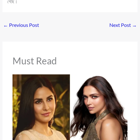
গেছে।
←
Previous Post
Next Post
→
Must Read