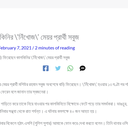
িনির \’নিঁখোজ\’ মেয়র প্রার্থী সবুজ
February 7, 2021
/
2 minutes of reading
ড়ি ফিরেছেন কালকিনির \’নিঁখোজ\’ মেয়র প্রার্থী সবুজ
ত্র মেয়র প্রার্থী মশিউর রহমান সবুজ অবশেষে বাড়ি ফিরেছেন। \’নিঁখোজ\’ হওয়ার ১৩ ঘণ্টা পর শন
ি ফেরেন বলে জানান তার স্বজনেরা।
র গাড়িতে করে তাকে নিয়ে যাওয়ার পর কালকিনিতে বিক্ষোভে ফেটে পড়ে তার সমর্থকরা। ভাঙচুর
ে শনিবার সন্ধ্যা থেকে রাত পর্যন্ত। এ ঘটনায় কমপক্ষে ৪০ জন আহত হয়।
নিবার বিকেলে হঠাৎ এসপি (পুলিশ সুপার) আমাকে ফোন করে দেখা করতে বলেন। তিনি থানার ও