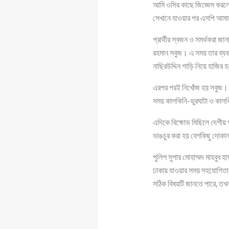
আমি ওসির কাছে জিজ্ঞেস করল
সেখানে যাওয়ার পর এসপি আমাক
প্রার্থীর স্বজন ও সমর্থকরা জান
রহমান সবুজ। এ সময় তার ব্যবহ
নাছিরউদ্দিন গাড়ি নিয়ে হাজির
এরপর পরই নিখোঁজ হয় সবুজ। এর
সময় কালকিনি-ভুরঘাটা ও কালক
এদিকে বিক্ষোভ মিছিলে দেশীয় 
ভাঙচুর করা হয় বেশকিছু দোকানপ
পুলিশ সুপার মোহাম্মদ মাহবুব
ঢাকায় যাওয়ার সময় সহযোগিতা 
সঠিক বিষয়টি জানতে পারে, তখন