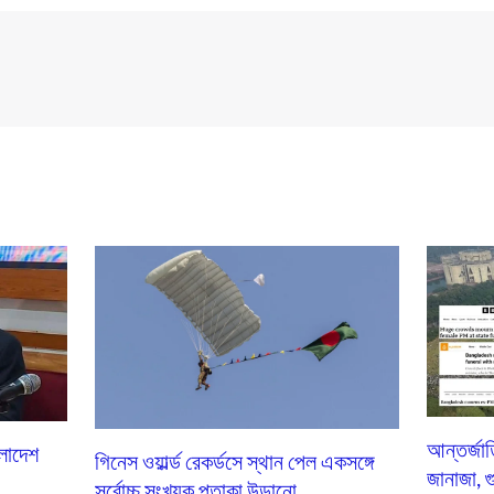
আন্তর্জা
ংলাদেশ
গিনেস ওয়ার্ল্ড রেকর্ডসে স্থান পেল একসঙ্গে
জানাজা, গ
সর্বোচ্চ সংখ্যক পতাকা উড়ানো