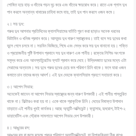
শোষিত হয়ে হাড় ও দাঁতের গড়ন দৃঢ় করে এবং দাঁতের ক্ষয়রোধ করে। রাতে এক গ্লাস দুধ
পান করলে অন্যান্য খাবারের চাহিদা কমে যায়, তাই দুধ পান করলে ওজন কমে।
২। সয় দুধ:
গরুর দুধ আপনার প্রতিদিনের ক্যালসিয়ামের ঘাটতি পূরণ করা ছাড়াও অনেক ধরনের
ভিটামিন ও খনিজ প্রদান করে। আলমন্ড দুধ দারুণ স্বাস্থ্যকর। তাই বলে সয় দুধের কথা
ভুলে গেলে চলবে না। সয়বিন ভিজিয়ে, পিষে এবং সেদ্ধ করে সয় দুধ বানানো হয়। শক্তি
ও প্রয়োজনীয় পুষ্টি উপাদান প্রদানে সয় দুধ দারুণ এক পানীয়। রক্তের লিপিড অংশকে
সমৃদ্ধ করে এবং আনস্যাটুরেটেড ফ্যাট প্রদান করে দেহে। উদ্ভিদজাত দুধের মধ্যে এটা
সেরাদের অন্যতম। সয় দুধে গরুর দুধের চেয়ে কম পরিমাণ চিনি থাকে। ফলে যারা ওজন
কমাতে চান তাদের জন্য আদর্শ। এই দুধ দেহকে ক্যালসিয়াম গ্রহণে সহায়তা করে।
৩। আপেল সিডার:
অনেকেই জানেন না আপেল সিডার স্বাস্থ্যের জন্য দারুণ উপকারী। এই পানীয় পাস্তুরিত
থাকে না। ফিল্টারও করা হয় না। একে থাকে প্রাকৃতিক চিনি। দেহের বিষাক্ত উপাদান
তাড়াতে এই পানীয় খুবই কার্যকর। আছে অ্যান্টি-অক্সিডেন্ট। ক্যান্সার, হৃদরোগ, টাইপ-২
ডায়াবেটিস এবং স্ট্রোক সামলাতে আপেল সিডার বেশ উপকারী।
৪। আঙুরের রস:
আঙুরের রস বা জুসে রয়েছে প্রচুর পরিমাণে অ্যান্টিঅক্সিডেন্ট, যা বিপাকক্রিয়া ঠিক রাখে৷